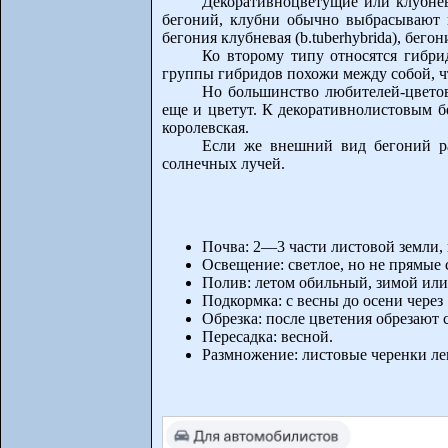
Декоративноцветущие или клубнев
бегоний, клубни обычно выбрасывают 
бегония клубневая (b.tuberhybrida), бегон
Ко второму типу относятся гибрид
группы гибридов похожи между собой, ч
Но большинство любителей-цвето
еще и цветут. К декоративнолистовым бе
королевская.
Если же внешний вид бегоний ра
солнечных лучей.
Почва: 2—3 части листовой земли, п
Освещение: светлое, но не прямые
Полив: летом обильный, зимой или
Подкормка: с весны до осени чере
Обрезка: после цветения обрезают 
Пересадка: весной.
Размножение: листовые черенки ле