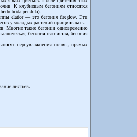
ых ярких цветков. После цветения этих
олив. К клубневым бегониям относятся
berhubrida pendula).
пы elatior — это бегония fireglow. Эти
бегов у молодых растений прищипывать.
в. Многие такие бегонии одновременно
таллическая, бегония пятнистая, бегония
выносят переувлажнения почвы, прямых
ание листьев.