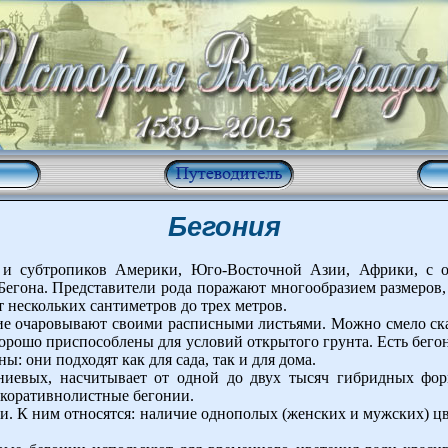
Бегония
 и субтропиков Америки, Юго-Восточной Азии, Африки, с о
Бегона. Представители рода поражают многообразием размеров, 
т нескольких сантиметров до трех метров.
е очаровывают своими расписными листьями. Можно смело сказ
хорошо приспособлены для условий открытого грунта. Есть бег
ы: они подходят как для сада, так и для дома.
ониевых, насчитывает от одной до двух тысяч гибридных фо
екоративнолистные бегонии.
ки. К ним относятся: наличие однополых (женских и мужских) ц