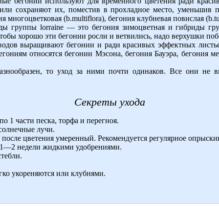
ые бегонии используют для временного цветения ради красив
или сохраняют их, поместив в прохладное место, уменьшив п
ия многоцветковая (b.multiflora), бегония клубневая повислая (b.tu
ы группы lorraine — это бегония зимоцветная и гибриды груп
тобы хорошо эти бегонии росли и ветвились, надо верхушки по
водов выращивают бегонии и ради красивых эффектных листье
гониям относятся бегонии Мэсона, бегония Бауэра, бегония ме
знообразен, то уход за ними почти одинаков. Все они не 
Секреты ухода
о 1 части песка, торфа и перегноя.
 солнечные лучи.
 после цветения умеренный. Рекомендуется регулярное опрыскив
з 1—2 недели жидкими удобрениями.
стебли.
гко укореняются или клубнями.