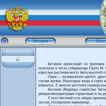
Бегонии происходят из тропиков
получили в честь губернатора Гаити М. 
взрослые растения могут быть высотой о
Одни — великолепно цветут, други
случаи жизни. Некоторые виды и сорта 
комнатах. А многие растения универсальн
Бегония (Begonia) семейство бег
декоративноцветущие горшечные и на д
У всех бегоний есть общие призна
листья, утолщенное корневище.