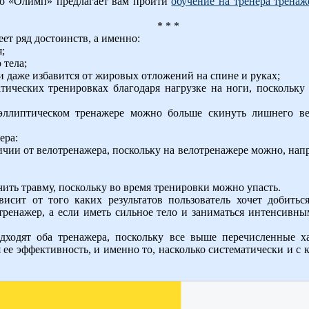
во «Олимп» предлагает вам пройти
обучение на тренера тренаж
* * *
ет ряд достоинств, а именно:
;
 тела;
и даже избавится от жировых отложений на спине и руках;
ических тренировках благодаря нагрузке на ноги, поскольку 
эллиптическом тренажере можно больше скинуть лишнего ве
ера:
ии от велотренажера, поскольку на велотренажере можно, наприм
ить травму, поскольку во время тренировки можно упасть.
исит от того каких результатов пользователь хочет добиться
ренажер, а если иметь сильное тело и заниматься интенсивны
дходят оба тренажера, поскольку все выше перечисленные х
 ее эффективность, и именно то, насколько систематически и с 