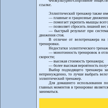
Физкультурно-спортивное общест
ссылке.
Эллиптический тренажер также име
— плавные и грациозные движения
— помогает укрепить мышцы всего
— позволяет сбросить лишний вес 
— быстрый результат при системат
движения стоя.
В отличие от велотренажера на 
тренировки.
Недостатки эллиптического тренаж
— монотонность тренировок в отлич
скорости;
— высокая стоимость тренажера;
— более высокая вероятность получ
Выбор подходящего тренажера зав
непринужденно, то лучше выбрать велот
эллиптический тренажер.
Для домашнего использования по
главных моментов в тренировке является
заниматься.