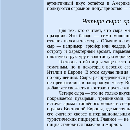
аутентичный вкус остаётся в Америк
пользуются огромной популярностью — н
Четыре сыра: кр
Для тех, кто считает, что сыра 
праздник. Это блюдо — гимн молочны
оттенок вкуса и текстуры. Обычно в сос
сыр — например, грюйер или чеддер. М
остроту и характерный аромат, парме
плотную структуру и золотистую корочк
Тесто для этой пиццы чаще всего т
томатным, но в некоторых версиях е
Италии и Европе. В этом случае пицца 
по ощущениям. Сыры распределяются ра
не превратились в однородную массу. 
добавляет свежесть и контрастирует с ж
Четыре сыра — это не только вкусн
покрывается пузырями, трещинками, з
источая аромат топлёного молока и спе
странах Восточной Европы, где молочн
его считают скорее интернациональны
туристических пиццерий. Главное — не 
пицца становится тяжёлой и жирной.