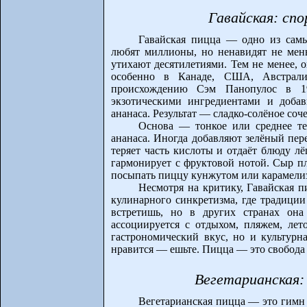
Гавайская: сп
Гавайская пицца — одно из сам
любят миллионы, но ненавидят не мень
утихают десятилетиями. Тем не менее, 
особенно в Канаде, США, Австрали
происхождению Сэм Панопулос в 1
экзотическими ингредиентами и доба
ананаса. Результат — сладко-солёное соч
Основа — тонкое или среднее тес
ананаса. Иногда добавляют зелёный пер
теряет часть кислоты и отдаёт блюду л
гармонирует с фруктовой нотой. Сыр пл
посыпать пиццу кунжутом или карамелиз
Несмотря на критику, Гавайская 
кулинарного синкретизма, где традици
встретишь, но в других странах он
ассоциируется с отдыхом, пляжем, лет
гастрономический вкус, но и культурна
нравится — ешьте. Пицца — это свобода
Вегетарианская:
Вегетарианская пицца — это гимн 