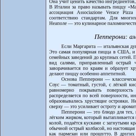
Она учит ценить качество ингредиентов,
В Италии за право называть пиццу «Ма
ассоциация Associazione Verace Pizz
соответствию стандартам. Для многи
Неаполе — это кулинарное паломничеств
Пепперони: ам
Если Маргарита — итальянская ду
Это самая популярная пицца в США, и
семейных заведений до крупных сетей. 
вид салями, приправленный острый ч
заворачивается по краям и образует х
делают пиццу особенно аппетитной.
Основа Пепперони — классическо
Соус — томатный, густой, с лёгкой ки
равномерно покрывать поверхность
распределяется по всей поверхности, и
образовывались хрустящие островки. Н
сверху — это усиливает остроту и аромат
Пепперони — это блюдо для тех, 
лёгким жирком, который вытапливается 
колой, подаётся кусками с загнутыми к
обычной острый колбасой, но настоящая
как пармезан или прошутто. В других