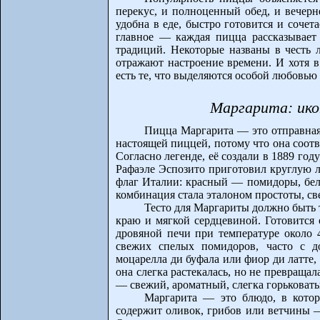
перекус, и полноценный обед, и вечерн
удобна в еде, быстро готовится и соче
главное — каждая пицца рассказывает
традиций. Некоторые названы в честь 
отражают настроение времени. И хотя в
есть те, что выделяются особой любовью
Маргарита: ико
Пицца Маргарита — это отправная 
настоящей пиццей, потому что она соот
Согласно легенде, её создали в 1889 го
Рафаэле Эспозито приготовил круглую 
флаг Италии: красный — помидоры, бел
комбинация стала эталоном простоты, св
Тесто для Маргариты должно быть 
краю и мягкой сердцевиной. Готовится 
дровяной печи при температуре около 
свежих спелых помидоров, часто с д
моцарелла ди буфала или фиор ди латте
она слегка растекалась, но не превращал
— свежий, ароматный, слегка горьковат
Маргарита — это блюдо, в котор
содержит оливок, грибов или ветчины 