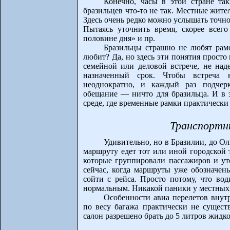
Конечно, часы в этой стране та
бразильцев что-то не так. Местные жите
Здесь очень редко можно услышать точно
Пытаясь уточнить время, скорее всег
половине дня» и пр.
Бразильцы страшно не любят рамо
любит? Да, но здесь эти понятия прост
семейной или деловой встрече, не над
назначенный срок. Чтобы встреча н
неоднократно, и каждый раз подчерк
обещание — ничто для бразильца. И в э
среде, где временные рамки практически
Транспортн
Удивительно, но в Бразилии, до О
маршруту едет тот или иной городской 
которые группировали пассажиров и ут
сейчас, когда маршруты уже обозначе
сойти с рейса. Просто потому, что во
нормальным. Никакой паники у местных 
Особенности авиа перелетов внут
по весу багажа практически не существ
салон разрешено брать до 5 литров жидко