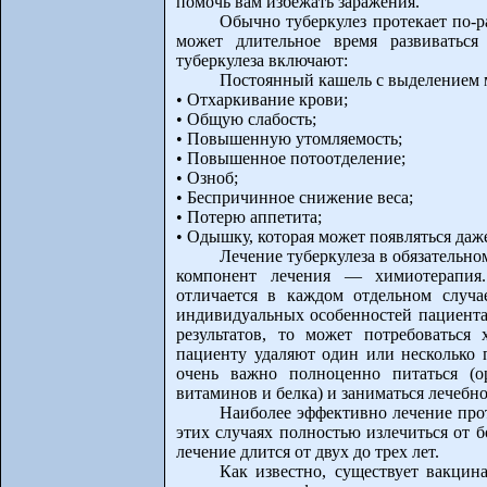
помочь вам избежать заражения.
Обычно туберкулез протекает по-р
может длительное время развиватьс
туберкулеза включают:
Постоянный кашель с выделением 
• Отхаркивание крови;
• Общую слабость;
• Повышенную утомляемость;
• Повышенное потоотделение;
• Озноб;
• Беспричинное снижение веса;
• Потерю аппетита;
• Одышку, которая может появляться даж
Лечение туберкулеза в обязательн
компонент лечения — химиотерапия.
отличается в каждом отдельном случа
индивидуальных особенностей пациента
результатов, то может потребоваться
пациенту удаляют один или несколько 
очень важно полноценно питаться (о
витаминов и белка) и заниматься лечебн
Наиболее эффективно лечение прот
этих случаях полностью излечиться от б
лечение длится от двух до трех лет.
Как известно, существует вакцин