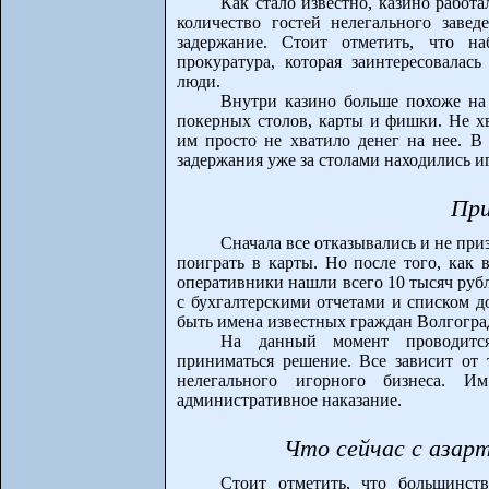
Как стало известно, казино работа
количество гостей нелегального завед
задержание. Стоит отметить, что н
прокуратура, которая заинтересовалас
люди.
Внутри казино больше похоже на
покерных столов, карты и фишки. Не хв
им просто не хватило денег на нее. В
задержания уже за столами находились и
При
Сначала все отказывались и не при
поиграть в карты. Но после того, как в
оперативники нашли всего 10 тысяч руб
с бухгалтерскими отчетами и списком д
быть имена известных граждан Волгогра
На данный момент проводится
приниматься решение. Все зависит от 
нелегального игорного бизнеса. 
административное наказание.
Что сейчас с азар
Стоит отметить, что большинст