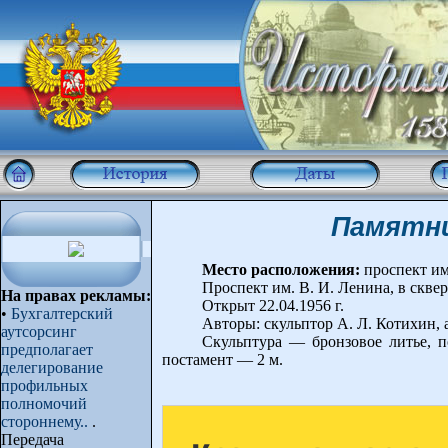
Памятни
Место расположения:
проспект им.
Проспект им. В. И. Ленина, в скв
На правах рекламы:
Открыт 22.04.1956 г.
•
Бухгалтерский
Авторы: скульптор А. Л. Котихин, 
аутсорсинг
Скульптура — бронзовое литье, п
предполагает
постамент — 2 м.
делегирование
профильных
полномочий
стороннему..
.
Передача