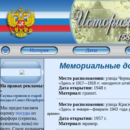
Мемориальные до
Место расположения:
улица Черны
«Здесь в 1917—1918 гг. находился штаб
На правах рекламы:
Дата открытия:
1948 г.
•
Материал:
гранит.
Скупка сервизов и старой
посуды в Санкт-Петербурге
Место расположения:
улица Красн
Мы предоставляем
«Здесь в январе—феврале 1943 года р
оценку
посуды
из
армии».
фарфора (сервизы,
Дата открытия:
1957 г.
кувшины, вазы) по
Материал:
мрамор.
фото. Сразу называем