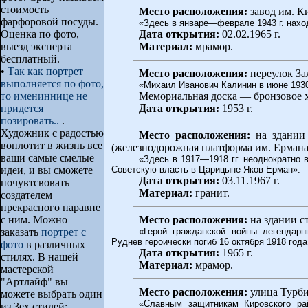
стоимость
Место расположения:
завод им. Ки
фарфоровой посуды.
«Здесь в январе—феврале 1943 г. нахо
Оценка по фото,
Дата открытия:
02.02.1965 г.
выезд эксперта
Материал:
мрамор.
бесплатный.
•
Так как портрет
Место расположения:
переулок За
выполняется по фото,
«Михаил Иванович Калинин в июне 1930
то имениннице не
Мемориальная доска — бронзовое х
придется
Дата открытия:
1953 г.
позировать..
.
Художник с радостью
Место расположения:
на здании 
воплотит в жизнь все
(железнодорожная платформа им. Ермана
ваши самые смелые
«Здесь в 1917—1918 гг. неоднократно 
идеи, и вы сможете
Советскую власть в Царицыне Яков Ерман».
Дата открытия:
03.11.1967 г.
почувтсвовать
Материал:
гранит.
создателем
прекрасного наравне
с ним. Можно
Место расположения:
на здании с
заказать
портрет с
«Герой гражданской войны легендар
Руднев героически погиб 16 октября 1918 года
фото
в различных
Дата открытия:
1965 г.
стилях. В нашей
Материал:
мрамор.
мастерской
"Артлайф" вы
Место расположения:
улица Турби
можете выбрать один
«Славным защитникам Кировского ра
из 3ех стилей: