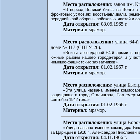
Место расположения:
завод им. К
«В период Великой битвы на Волге в 
фронтовых условиях восстанавливали, ремон
передний край обороны войсковых частей и со
Дата открытия:
08.05.1965 г.
Материал:
мрамор.
Место расположения:
улица 64-й 
доме № 117 (СПТУ-26).
«Воины легендарной 64-й армии в пе
южные районы нашего города-героя и участ
немецко-фашистских захватчиков».
Дата открытия:
01.02.1967 г.
Материал:
мрамор.
Место расположения:
улица Быстр
«Эта улица названа именем комиссара
защищавшего город Сталинград. Пал смерть
сентября 1942 года».
Дата открытия:
01.02.1966 г.
Материал:
мрамор.
Место расположения:
улица Ворон
«Улица названа именем командира Бек
за Царицын в 1918 г., Александра Николаевич
Дата открытия:
04.11.1966 г.