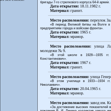
бригады 7-го стрелкового корпуса 64-й армии. 
Дата открытия:
18.11.1982 г.
Материал:
гранит.
Место расположения:
переулок За
«В период Великой битвы на Волге в
предприятиям города и войскам фронта».
Дата открытия:
1965 г.
Материал:
мрамор.
Место расположения:
улица Лав
молодежи № 9.
«В этой школе в 1928—1935 гг. 
Константинович».
Дата открытия:
1967 г.
Материал:
гранит.
Место расположения:
улица Генер
«В этом училище в 1933—1934 гг.
Николаевич».
Дата открытия:
20.04.1965 г.
Материал:
мрамор.
Место расположения:
завод им. К
«За достижение высоких показателей в
рождения В. И. Ленина коллектив завода и