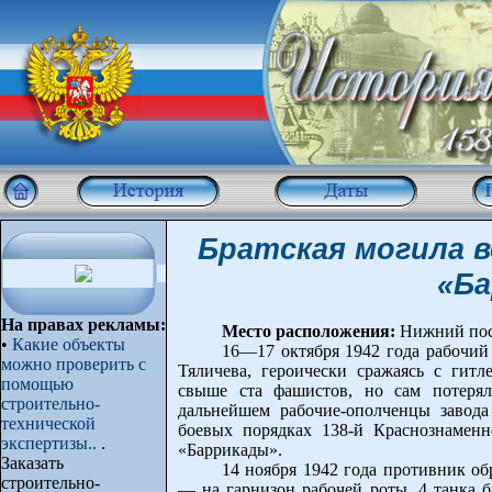
Братская могила в
«Б
На правах рекламы:
Место расположения:
Нижний посе
•
Какие объекты
16—17 октября 1942 года рабочий
можно проверить с
Тяличева, героически сражаясь с гитл
помощью
свыше ста фашистов, но сам потерял
строительно-
дальнейшем рабочие-ополченцы завод
технической
боевых порядках 138-й Краснознамен
экспертизы..
.
«Баррикады».
Заказать
14 ноября 1942 года противник о
строительно-
— на гарнизон рабочей роты. 4 танка