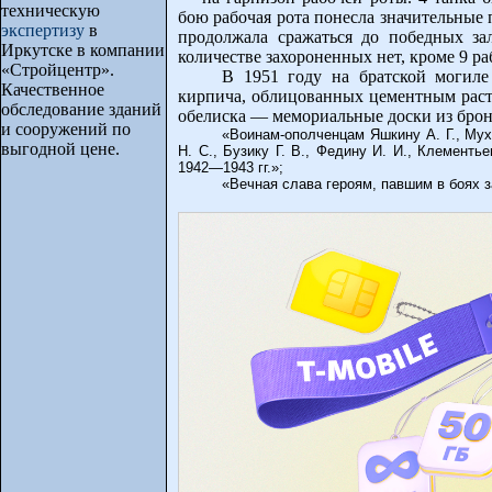
техническую
бою рабочая рота понесла значительные 
экспертизу
в
продолжала сражаться до победных за
Иркутске в компании
количестве захороненных нет, кроме 9 р
«Стройцентр».
В 1951 году на братской могиле
Качественное
кирпича, облицованных цементным раст
обследование зданий
обелиска — мемориальные доски из бронз
и сооружений по
«Воинам-ополченцам Яшкину А. Г., Мухо
выгодной цене.
Н. С., Бузику Г. В., Федину И. И., Клементь
1942—1943 гг.»;
«Вечная слава героям, павшим в боях 