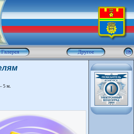
елям
 5 м.