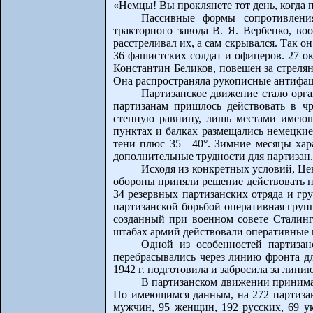
«Немцы! Вы проклянете тот день, когда п
Пассивные формы сопротивления
тракторного завода В. Я. Вербенко, во
расстреливал их, а сам скрывался. Так о
36 фашистских солдат и офицеров. 27 о
Константин Беликов, повешен за стрелян
Она распространяла рукописные антифаш
Партизанское движение стало орга
партизанам пришлось действовать в чр
степную равнину, лишь местами имеющ
пунктах и балках размещались немецкие
тени плюс 35—40°. Зимние месяцы хар
дополнительные трудности для партизан.
Исходя из конкретных условий, Це
обороны приняли решение действовать н
34 резервных партизанских отряда и гр
партизанской борьбой оперативная груп
созданный при военном совете Сталинг
штабах армий действовали оперативные 
Одной из особенностей партизан
перебрасывались через линию фронта дл
1942 г. подготовила и забросила за лини
В партизанском движении принима
По имеющимся данным, на 272 партизана
мужчин, 95 женщин, 192 русских, 69 ук