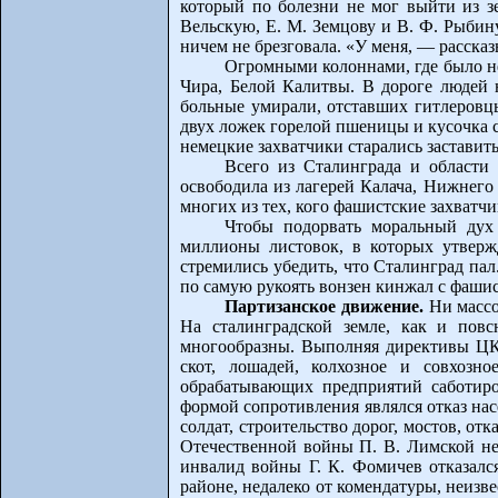
который по болезни не мог выйти из зе
Вельскую, Е. М. Земцову и B. Ф. Рыбин
ничем не брезговала. «У меня, — рассказ
Огромными колоннами, где было не
Чира, Белой Калитвы. В дороге людей 
больные умирали, отставших гитлеровцы
двух ложек горелой пшеницы и кусочка с
немецкие захватчики старались заставит
Всего из Сталинграда и области
освободила из лагерей Калача, Нижнего 
многих из тех, кого фашистские захватчи
Чтобы подорвать моральный дух
миллионы листовок, в которых утвержд
стремились убедить, что Сталинград пал
по самую рукоять вонзен кинжал с фашис
Партизанское движение.
Ни массо
На сталинградской земле, как и пов
многообразны. Выполняя директивы ЦК 
скот, лошадей, колхозное и совхозн
обрабатывающих предприятий саботиро
формой сопротивления являлся отказ на
солдат, строительство дорог, мостов, о
Отечественной войны П. В. Лимской не 
инвалид войны Г. К. Фомичев отказалс
районе, недалеко от комендатуры, неизв