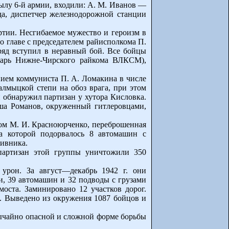
тылу 6-й армии, входили: А. М. Иванов —
да, диспетчер железнодорожной станции
ртии. Несгибаемое мужество и героизм в
 главе с председателем райисполкома П.
ряд вступил в неравный бой. Все бойцы
етарь Нижне-Чирского райкома ВЛКСМ),
ием коммуниста П. А. Ломакина в числе
алмыцкой степи на обоз врага, при этом
 обнаружил партизан у хутора Кисловка.
ша Романов, окруженный гитлеровцами,
вом М. И. Красноюрченко, переброшенная
а которой подорвалось 8 автомашин с
тивника.
партизан этой группы уничтожили 350
 урон. За август—декабрь 1942 г. они
, 39 автомашин и 32 подводы с грузами
оста. Заминировано 12 участков дорог.
. Выведено из окружения 1087 бойцов и
ычайно опасной и сложной форме борьбы