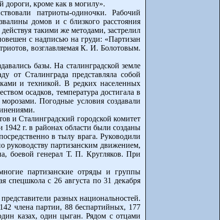
й дороги, кроме как в могилу».
ствовали патриоты-одиночки. Рабочий
азвалины домов и с близкого расстояния
, действуя такими же методами, застрелил
повешен с надписью на груди: «Партизан
триотов, возглавляемая К. И. Болотовым.
здавались базы. На сталинградской земле
аду от Сталинграда представляла собой
ками и техникой. В редких населенных
ством осадков, температура достигала в
морозами. Погодные условия создавали
динениями.
тов и Сталинградский городской комитет
1942 г. в районах области были созданы
посредственно в тылу врага. Руководили
по руководству партизанским движением,
, боевой генерал Т. П. Кругляков. При
 многие партизанские отряды и группы
я спецшкола с 26 августа по 31 декабря
представители разных национальностей.
142 члена партии, 88 беспартийных, 177
один казах, один цыган. Рядом с отцами