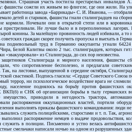
млянки. Страшная участь постигла престарелых инвалидов A. 
у: фашисты сожгли их живьем во флигеле, где они жили. На ул
ывает работница завода «Баррикады» C. И. Иванова, — отобрали 
мало детей и стариков, фашисты гнали сталинградцев на сбор
не кормили. Ночевали они в открытой степи или в коровника
 пристреливали. Не лучше было и в переполненных лагерях. П
ырой конины. За малейшую провинность людей избивали, а то и
ь советских граждан скорее получить пропуска и выехать в Герм
 на подневольный труд в Германию оккупанты угнали 64224
Чира, Белой Калитвы около 2 тыс. сталинградцев, которых гит
ки «эвакуировали» из Сталинграда, до сих пор неизвестна.
 защитников Сталинграда и мирного населения, фашисты сб
али, что сопротивление бесполезно, и предлагали советски
. Так, на листовке, выпущенной в середине октября, Сталинград
тской свастикой. Подпись гласила: «Сердце Советского Союза 
вый террор, ни психологическое воздействие врага не сломили
сюду, население поднялось на борьбу против фашистских о
ВКП(б) и СНК об организации борьбы в тылу германских вой
ое имущество, приводили в негодность трактора, автомаши
вали распоряжения оккупационных властей, портили оборуд
селения выполнять приказы фашистского командования: люди не
тказывались служить полицейскими, старостами и т. п. Так, аг
выполнил распоряжение немцев о выдаче продовольствия, кол
я служить в полиции. Письменно и устно велась антифашистс
естные смельчаки написали ночью на одном из разрушенных зда