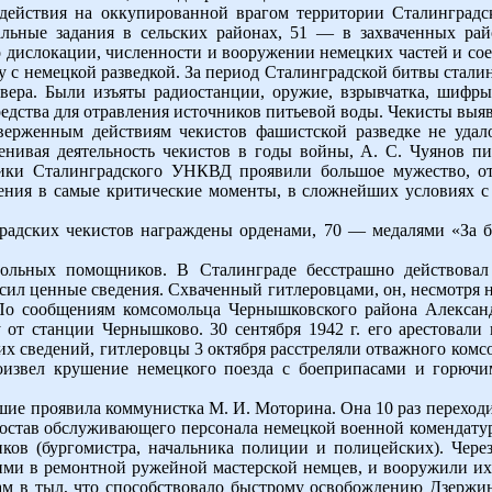
действия на оккупированной врагом территории Сталинград
альные задания в сельских районах, 51 — в захваченных рай
о дислокации, численности и вооружении немецких частей и со
у с немецкой разведкой. За период Сталинградской битвы стали
вера. Были изъяты радиостанции, оружие, взрывчатка, шифр
редства для отравления источников питьевой воды. Чекисты выя
тверженным действиям чекистов фашистской разведке не удал
енивая деятельность чекистов в годы войны, А. С. Чуянов п
ники Сталинградского УНКВД проявили большое мужество, от
ения в самые критические моменты, в сложнейших условиях 
градских чекистов награждены орденами, 70 — медалями «За б
вольных помощников. В Сталинграде бесстрашно действовал
сил ценные сведения. Схваченный гитлеровцами, он, несмотря 
По сообщениям комсомольца Чернышковского района Александ
 от станции Чернышково. 30 сентября 1942 г. его арестовали
их сведений, гитлеровцы 3 октября расстреляли отважного комс
роизвел крушение немецкого поезда с боеприпасами и горючи
шие проявила коммунистка М. И. Моторина. Она 10 раз переходи
 состав обслуживающего персонала немецкой военной комендату
иков (бургомистра, начальника полиции и полицейских). Чере
ми в ремонтной ружейной мастерской немцев, и вооружили их.
м в тыл, что способствовало быстрому освобождению Дзержин