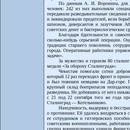
По данным А. И. Воронина, для 
человек: 242 из них выполняли специ
передавали разведывательные сведения 
и ликвидировали предателей, вели борьб
шпионов, диверсантов и лазутчиков Аб
советских денег и бактериологические с
Благодаря бдительности и самоо
сколько-нибудь серьезной операции. Оц
традиции старшего поколения, сотруд
города. Оперативные работники управл
задачи».
За мужество и героизм 80 сталин
медали «За оборону Сталинграда».
Чекистам помогали сотни добро
который 12 раз переходил фронт и прино
и был повешен немцами на Дар-горе. 
крупный склад боеприпасов неподалеку
разведчика. Не добившись от него никак
с 21 под 22 сентября того же года п
Сталинград — Котельниково.
Находчивость, выдержку и бесстра
о противнике. Ей удалось внедриться в
ее сотрудников и гитлеровских пособн
советскими военнопленными, работавши
группа военнопленных ударила фашиста