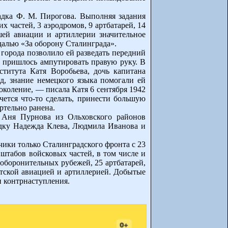
радка Ф. М. Пирогова. Выполняя задания
 частей, 3 аэродромов, 9 артбатарей, 14
шей авиации и артиллерии значительное
далью «За оборону Сталинграда».
города позволило ей разведать передний
й пришлось ампутировать правую руку. В
ститута Катя Воробьева, дочь капитана
ад, знание немецкого языка помогали ей
околение, — писала Катя 6 сентября 1942
очется что-то сделать, принести большую
ртельно ранена.
 Аня Пурнова из Ольховского районов
едку Надежда Клева, Людмила Иванова и
чики только Сталинградского фронта с 23
 штабов войсковых частей, в том числе и
 оборонительных рубежей, 25 артбатарей,
етской авиацией и артиллерией. Добытые
и контрнаступления.