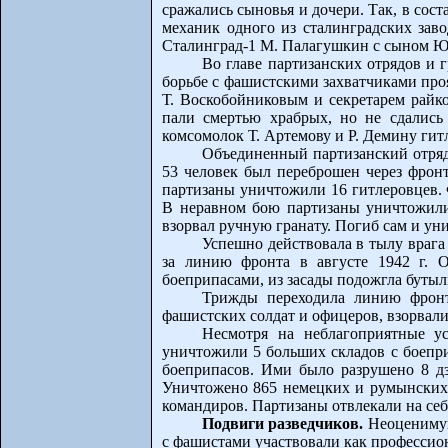
сражались сыновья и дочери. Так, в сос
механик одного из сталинградских зав
Сталинград-1 М. Палагушкин с сыном 
Во главе партизанских отрядов и 
борьбе с фашистскими захватчиками про
Т. Воскобойниковым и секретарем райк
пали смертью храбрых, но не сдались
комсомолок Т. Артемову и Р. Демину гит
Объединенный партизанский отряд
53 человек был переброшен через фронт
партизаны уничтожили 16 гитлеровцев. 
В неравном бою партизаны уничтожили
взорвал ручную гранату. Погиб сам и ун
Успешно действовала в тылу врага
за линию фронта в августе 1942 г. 
боеприпасами, из засады подожгла бутыл
Трижды переходила линию фронт
фашистских солдат и офицеров, взорвал
Несмотря на неблагоприятные ус
уничтожили 5 больших складов с боепр
боеприпасов. Ими было разрушено 8 дз
Уничтожено 865 немецких и румынских 
командиров. Партизаны отвлекали на себ
Подвиги разведчиков.
Неоценимую
с фашистами участвовали как профессион