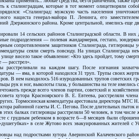
бязаны применять... любые средства, без ограничения, также пр
ь к сталинградцам, которые в тот момент олицетворяли собой
порядился: «Сталинград: мужскую часть населения уничтож
нного нациста генерал-майора П. Ленинга, его заместител
аний Дзержинского района. Кроме центральной, имелись еще 
ировали 14 сельских районов Сталинградской области. В них 
ные подразделения — полевая жандармерия, гестапо, зондерко
орным сопротивлением защитников Сталинграда, гитлеровцы у
комендатуры сеяли смерть повсюду. На улицах Сталинграда н
 улице висело такое объявление: «Кто здесь пройдет, тому смерт
е — расстрел».
цы расстреливали на каждом шагу. После изгнания захватч
датуры — яма, в которой находился 31 труп. Трупы своих жерт
 ров. В нем находилось 516 изуродованных трупов советских гра
ьцы рук и ног, выколоты глаза, у большинства на теле имелись 
тожить прежде всего членов партии, советский и хозяйственны
совета хутора Красноярского В. Е. Евтеева, расстреляли член
ругих. Тормосинская комендатура арестовала директора МТС Н.
актора районной газеты И. С. Пегова. После длительных пыток и
 в этих балках гитлеровцы расстреляли 50 человек, в том числе
сте с грудным ребенком в возрасте 6—8 месяцев были сброше
душегубках» в селе Жутово всех эвакуированных жителей с Ук
ровцы над подростками хутора Аверинский Калачевского район