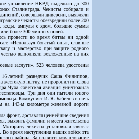
ское управление НКВД выделило до 300
онах Сталинграда. Чекисты собирали и
единений, совершали диверсии, выявляли
нградские чекисты обезвредили более 200
ы, коды, ампулы с ядом, большие суммы
вили более 300 минных полей.
ось провести во время битвы ни одной
исал: «Используя богатый опыт, славные
вагу и мастерство при защите родного
с честью выполняли возложенные на них
оевые заслуги», 523 человека удостоены
 16-летний разведчик Саша Филиппов,
на жестокую пытку, не проронил ни слова
ра Чуба советская авиация уничтожила
 гестаповцы. Три дня они пытали юного
омольца. Коммунист И. Я. Бабичев в ночь
м на 143-м километре железной дороги
ла фронт, доставляя ценнейшие сведения
ры, выявить фамилии и места жительства
з Моторину чекисты установили связь с
 Во время наступления наших войск эта
ского района. За подвиги командование