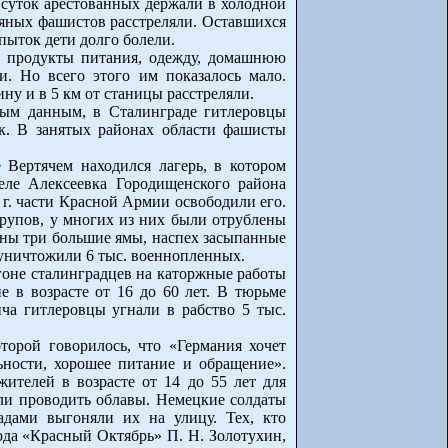
е суток арестованных держали в холодной
ьяных фашистов расстреляли. Оставшихся
 пыток дети долго болели.
и продукты питания, одежду, домашнюю
и. Но всего этого им показалось мало.
ну и в 5 км от станицы расстреляли.
ным данным, в Сталинграде гитлеровцы
ек. В занятых районах области фашисты
Вертячем находился лагерь, в котором
еле Алексеевка Городищенского района
г. части Красной Армии освободили его.
 трупов, у многих из них были отрублены
ены три большие ямы, наспех засыпанные
 уничтожили 6 тыс. военнопленных.
гоне сталинградцев на каторжные работы
 в возрасте от 16 до 60 лет. В тюрьме
ча гитлеровцы угнали в рабство 5 тыс.
торой говорилось, что «Германия хочет
ьности, хорошее питание и обращение».
жителей в возрасте от 14 до 55 лет для
али проводить облавы. Немецкие солдаты
дами выгоняли их на улицу. Тех, кто
вода «Красный Октябрь» П. Н. Золотухин,