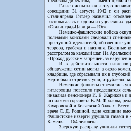
требовала директива, — имеют право и о
Гитлер испытывал лютую ненавист
совещании 31 августа 1942 г. он рас
Сталинграда Гитлер назначил отъявле
располагалась в одном из уцелевших зд
«Сталинград-Царица — Юг».
Немецко-фашистские войска оккуп
полевыми войсками следовали специаль
преступной идеологией, обозленные уп
террора, грабежа и насилия. Военные 
расстрелом за каждый шаг. На Аральской
«Проход русским запрещен, за нарушени
И в действительности гитлеров
обнаружены сотни могил, а около комен
кладбище, где сбрасывали их в глубокий
жертв были отрезаны уши, отрублены пал
Немецкие фашисты стремились унич
гитлеровцы повесили председателя сель
инвалида-пенсионера И. Е. Жарикова и д
исполкома горсовета В. М. Фролова, ред
Захаровской и Беляевской балках. Всего
врача Л. Д. Родиной, одна женщина вме
Фашистские изверги удушили газами в «
Каменка— 164 человека.
Зверскую расправу учинили гитле