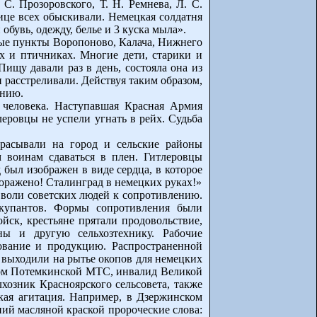
С. Прозоровского, Т. Н. Ремнева, Л. С.
ице всех обыскивали. Немецкая солдатня
обувь, одежду, белье и 3 куска мыла».
ные пункты Воропоново, Калача, Нижнего
х и птичниках. Многие дети, старики и
ищу давали раз в день, состояла она из
 расстреливали. Действуя таким образом,
анию.
 человека. Наступавшая Красная Армия
леровцы не успели угнать в рейх. Судьба
расывали на город и сельские районы
м воинам сдаваться в плен. Гитлеровцы
 был изображен в виде сердца, в которое
поражено! Сталинград в немецких руках!»
 воли советских людей к сопротивлению.
ккупантов. Формы сопротивления были
ск, крестьяне прятали продовольствие,
ны и другую сельхозтехнику. Рабочие
ование и продукцию. Распространенной
 выходили на рытье окопов для немецких
роном Потемкинской МТС, инвалид Великой
хозник Красноярского сельсовета, также
кая агитация. Например, в Дзержинском
ний масляной краской пророческие слова: