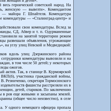
отив женщин и детей».
 весь героический советский народ. На
ить, женскую — вывезти». Комендантом
ем — майора Г. Шпайтеля. Комендатура
две комендатуры — «Сталинград-центр» и
действовали свои комендатуры. Вслед за
манды, СД, Абвер и т. п. Одурманенные
становили на занятой территории режим
емцы развешали объявления, угрожающие
ь», на углу улиц Невской и Медведицкой:
иков вдоль улиц Дзержинского района
в сотрудники комендатуры вывозили и на
ждан, в том числе 50 детей; у некоторых
следы ожогов.
й актив. Так, в станице В. Курмоярской
а ВКП(б), участника гражданской войны,
 В. Резниченко, секретаря Тормосинского
 издевательств фашисты расстреляли их в
 женщин, детей, стариков. По заключению
ны в ров еще живыми и засыпаны землей.
раины (общее число неизвестно), в селе
а. У одного немецкого офицера пропала