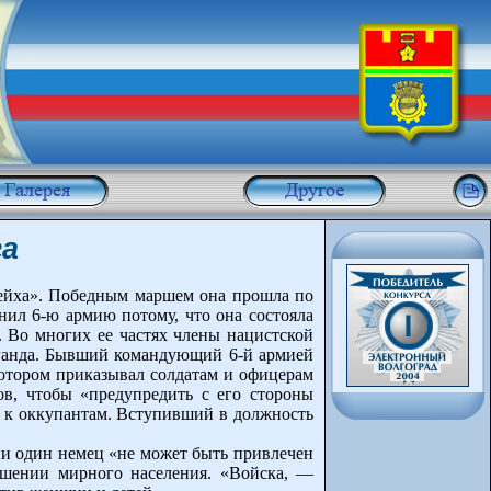
га
рейха». Победным маршем она прошла по
нил 6-ю армию потому, что она состояла
. Во многих ее частях члены нацистской
паганда. Бывший командующий 6-й армией
 котором приказывал солдатам и офицерам
в, чтобы «предупредить с его стороны
» к оккупантам. Вступивший в должность
 ни один немец «не может быть привлечен
ошении мирного населения. «Войска, —