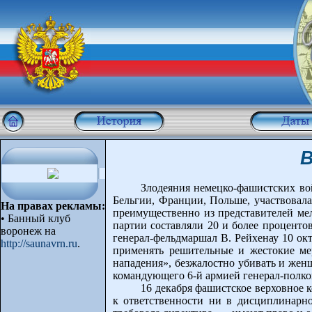
В
Злодеяния немецко-фашистских во
Бельгии, Франции, Польше, участвовала
На правах рекламы:
преимущественно из представителей мел
• Банный клуб
партии составляли 20 и более проценто
воронеж на
генерал-фельдмаршал В. Рейхенау 10 окт
http://saunavrn.ru
.
применять решительные и жестокие ме
нападения», безжалостно убивать и жен
командующего 6-й армией генерал-полко
16 декабря фашистское верховное 
к ответственности ни в дисциплинарн