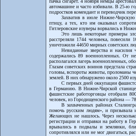
пачка сигарет. 4 ноября немцы арестова
автомашине и часто избивали. В 25-ю г
подростков комендант и переводчик перед
Захватив в июле Нижне-Чирскую 
птицу, а тех, кто им оказывал сопрот
Гитлеровские изуверы ворвались в Нижне
Это лишь некоторые примеры зло
расстреляли 1744 человека, повесили 
уничтожили 44650 мирных советских лю
Невиданные зверства и насилия 
содержались 89 военнопленных. От не
располагался лагерь военнопленных, об
Глазам советских воинов предстала стра
головы, вспороты животы, проломаны че
землей. В них обнаружено около 2500 и
С первых дней оккупации фашистск
в Германию. В Нижне-Чирской станице 
фашистские работорговцы отобрали 800
человек, из Городищенского района — 78
В захваченных районах Сталингра
помочь русским людям», и призывала и
Желающих не нашлось. Через несколько 
регистрации и отправки на работу в Ге
врывались в подвалы и землянки, бл
сопротивлялся или не мог двигаться, ра