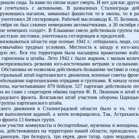
ришли сюда. За вами по пятам ходит смерть. И нет для вас друго
 сочетались с активными, В развалинах Сталинграда дей
оружившись наганом, заманивал фашистов то в окопы, то в р
н уничтожил 28 гитлеровцев. Рабочий маслозавода К. П. Беликов
ктября он был схвачен немецкими автоматчиками, а 30 октября 
ие немецких солдат». В Ельшанке смело действовала группа па
истские листовки, уничтожала гитлеровцев и предателей.
низовываться области еще осенью 1941 г.: отбирались люди, со
езвычайно трудных условиях. Местность к западу и юго-зап
ую лес. Вся эта территория была насыщена вражескими войс
 гарнизоны и штабы. Лето 1942 г. было жарким, с малым количе
актеризовались резкими юго-восточными ветрами и сильными 
 Обстановка не позволяла действовать большими частями и сое
нтральный штаб партизанского движения, военные советы фрон
ебольшими партизанскими отрядами и группами. К началу осени 
уппы, насчитывавшие 879 бойцов. 527 партизан действовали не
па во главе с секретарем обкома партии Ф. В. Лялиным и штаб 
радского фронта. Возглавлял штаб участник обороны Царицына
группы партизанского штаба.
ского движения в Сталинградской области было и то, что
я выполнения заданий, а затем возвращались. Так, Астраханска
ю фронта 13 боевых групп.
ли участие коммунисты и беспартийные, мужчины и женщины, 
, действовавших на территории нашей области, приходилось 
раинцев, три белоруса, три еврея, двое татар, один мордвин, 