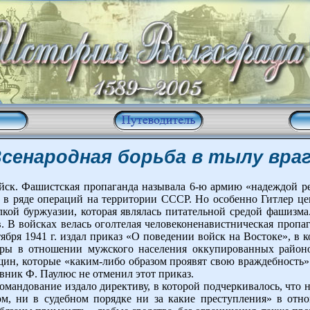
сенародная борьба в тылу вра
йск. Фашистская пропаганда называла 6-ю армию «надеждой 
 в ряде операций на территории СССР. Но особенно Гитлер це
кой буржуазии, которая являлась питательной средой фашизма
в. В войсках велась оголтелая человеконенавистническая про
ября 1941 г. издал приказ «О поведении войск на Востоке», в
ры в отношении мужского населения оккупированных районо
щин, которые «каким-либо образом проявят свою враждебность
вник Ф. Паулюс не отменил этот приказ.
командование издало директиву, в которой подчеркивалось, что
ом, ни в судебном порядке ни за какие преступления» в отн