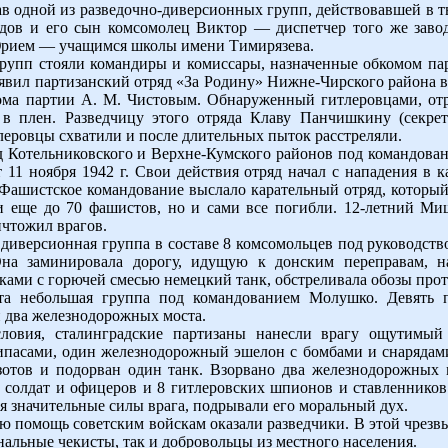
тав одной из разведочно-диверсионных групп, действовавшей в 
одов и его сын комсомолец Виктор — диспетчер того же заво
Юрием — учащимся школы имени Тимирязева.
групп стояли командиры и комиссары, назначенные обкомом па
явил партизанский отряд «За Родину» Нижне-Чирского района во
ома партии А. М. Чистовым. Обнаруженный гитлеровцами, от
 в плен. Разведчицу этого отряда Клаву Панчишкину (секр
леровцы схватили и после длительных пыток расстреляли.
 Котельниковского и Верхне-Кумского районов под командован
 11 ноября 1942 г. Свои действия отряд начал с нападения в к
Фашистское командование выслало карательный отряд, который
 еще до 70 фашистов, но и сами все погибли. 12-летний Ми
ичтожил врагов.
 диверсионная группа в составе 8 комсомольцев под руководст
Она заминировала дорогу, идущую к донским переправам, н
ками с горючей смесью немецкий танк, обстреливала обозы про
а небольшая группа под командованием Молушко. Девять 
и два железнодорожных моста.
ловия, сталинградские партизаны нанесли врагу ощутимый
ипасами, один железнодорожный эшелон с бомбами и снарядами
отов и подорван один танк. Взорвано два железнодорожных м
солдат и офицеров и 8 гитлеровских шпионов и ставленников
я значительные силы врага, подрывали его моральный дух.
 помощь советским войскам оказали разведчики. В этой чрезв
альные чекисты, так и добровольцы из местного населения.