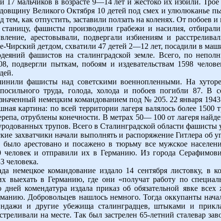
ли 17 мальчиков в возрасте 9—14 лет и жестоко их избили. Тро
одовщину Великого Октября 10 детей под смех и улюлюканье п
 тем, как отпустить, заставили ползать на коленях. От побоев и
станицу, фашисты производили грабежи и насилия, отбирал
ивление, арестовывали, подвергали избиениям и расстреливал
-Чирский детдом, схватили 47 детей 2—12 лет, посадили в маши
деяний фашистов на сталинградской земле. Всего, по непол
108, подвергли пыткам, побоям и издевательствам 1598 челов
дей.
чинили фашисты над советскими военнопленными. На хуторе 
посильного труда, голода, холода и побоев погибли 87. В с
означенный немецким командованием под № 205. 22 января 1943 
шная картина: по всей территории лагеря валялось более 1500
репа, отрублены конечности. В метрах 50— 100 от лагеря найд
зуродованных трупов. Всего в Сталинградской области фашисты
ие захватчики начали выполнять и распоряжение Гитлера об у
было арестовано и посажено в тюрьму все мужское население
 человек и отправили их в Германию. Из города Серафимови
3 человека.
да немецкое командование издало 14 сентября листовку, в ко
х выехать в Германию, где они «получат работу по специал
дней комендатура издала приказ об обязательной явке всех 
рманию. Добровольцев нашлось немного. Тогда оккупанты нач
индажи и другие убежища сталинградцев, штыками и прикла
сстреливали на месте. Так был застрелен 65-летний сталевар за