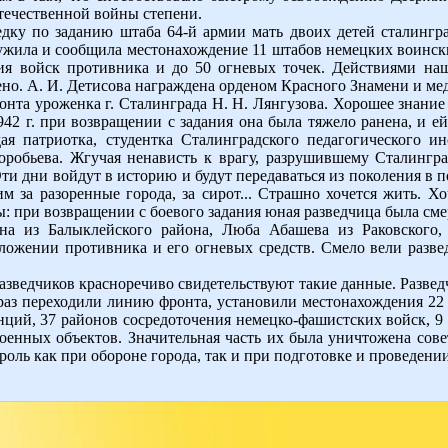
течественной войны степени.
ведку по заданию штаба 64-й армии мать двоих детей сталинг
ужила и сообщила местонахождение 11 штабов немецких воинских
ия войск противника и до 50 огневых точек. Действиями на
но. А. И. Детисова награждена орденом Красного Знамени и ме
нта уроженка г. Сталинграда Н. Н. Лянгузова. Хорошее знание 
942 г. при возвращении с задания она была тяжело ранена, и е
ая патриотка, студентка Сталинградского педагогического ин
оробьева. Жгучая ненависть к врагу, разрушившему Сталингр
и дни войдут в историю и будут передаваться из поколения в п
м за разоренные города, за сирот... Страшно хочется жить. Х
ы: при возвращении с боевого задания юная разведчица была сме
на из Балыклейского района, Люба Абашева из Раковского,
ложении противника и его
огневых средств. Смело вели разв
азведчиков красноречиво свидетельствуют такие данные. Развед
65 раз переходили линию фронта, установили местонахождения 22
нций, 37 районов сосредоточения немецко-фашистских войск, 9
военных объектов. Значительная часть их была уничтожена сов
оль как при обороне города, так и при подготовке и проведени