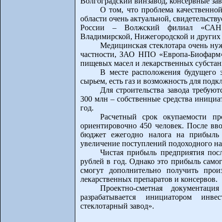
Волгоградский винзавод, консервные зав
О том, что проблема качественной
области очень актуальной, свидетельств
России – Волжский филиал «САН 
Владимирской, Нижегородской и других 
Медицинская стеклотара очень ну
частности, ЗАО НПО «Европа-Биофарм»
пищевых масел и лекарственных субстан
В месте расположения будущего 
сырьем, есть газ и возможность для под
Для строительства завода требуют
300 млн – собственные средства инициат
год.
Расчетный срок окупаемости пр
ориентировочно 450 человек. После вво
бюджет ежегодно налога на прибыль 
увеличение поступлений подоходного на
Чистая прибыль предприятия посл
рублей в год. Однако это прибыль самог
смогут дополнительно получить прои
лекарственных препаратов и консервов.
Проектно-сметная документаци
разрабатывается инициатором инв
стеклотарный завод».