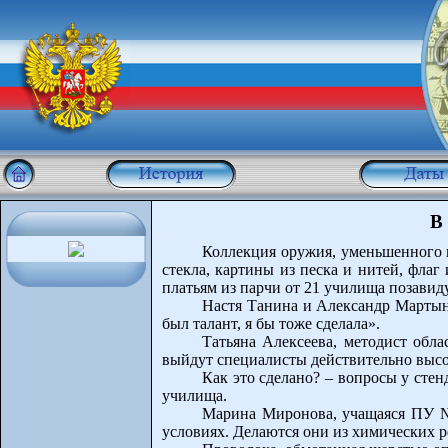
В
Коллекция оружия, уменьшенного в
стекла, картины из песка и нитей, флаг
платьям из парчи от 21 училища позавид
Настя Танина и Александр Мартыно
был талант, я бы тоже сделала».
Татьяна Алексеева, методист обл
выйдут специалисты действительно высо
Как это сделано? – вопросы у сте
училища.
Марина Миронова, учащаяся ПУ №
условиях. Делаются они из химических р