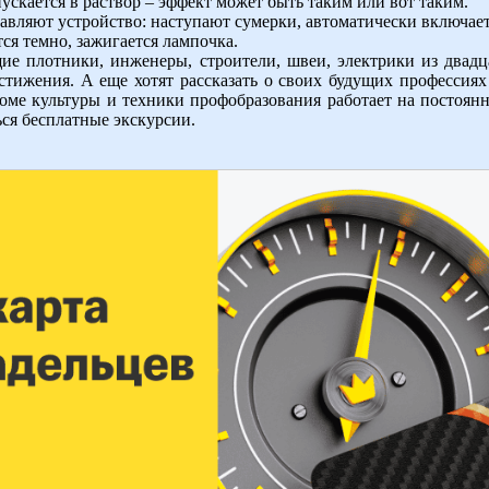
скается в раствор – эффект может быть таким или вот таким.
тавляют устройство: наступают сумерки, автоматически включае
тся темно, зажигается лампочка.
щие плотники, инженеры, строители, швеи, электрики из двад
тижения. А еще хотят рассказать о своих будущих профессиях 
оме культуры и техники профобразования работает на постоянн
ься бесплатные экскурсии.