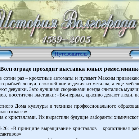
 Волгограде проходит выставка юных ремесленник
 сотни раз – крохотные автоматы и пулемет Максим привлекаю
 из рыбьей чешуи, сложнейшие изделия из металла, а еще мебе
уют девушки. Зато лучшими скорняками всегда считались мужчин
в, посетители выставки: «Во-первых, красиво делают люди, во-
астного Дома культуры и техники профессионального образова
кого класса».
нда с кристаллами. Их вырастили будущие лаборанты химическог
26: «В принципе выращивание кристаллов – кропотливая рабо
еактивов».