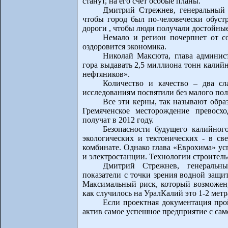
станут, на его счет особые планы.
Дмитрий Стрежнев, генеральный
чтобы город был по-человечески обуст
дороги , чтобы люди получали достойные
Немало и регион почерпнет от с
оздоровится экономика.
Николай Максюта, глава админис
гора выдавать 2,5 миллиона тонн калийн
нефтяников».
Количество и качество – два сл
исследованиям посвятили без малого пол
Все эти керны, так называют обра
Гремяченское месторождение превос
получат в 2012 году.
Безопасности будущего калийног
экологических и тектонических - в св
комбинате. Однако глава «Еврохима» ус
и электростанции. Технологии строител
Дмитрий Стрежнев, генераль
показатели с точки зрения водной защ
Максимальный риск, который возможен,
как случилось на УралКалий это 1-2 метра
Если проектная документация про
актив самое успешное предприятие с са