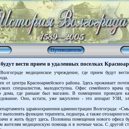
будут вести прием в удаленных поселках Красноа
Волгограде медицинское учреждение, где прием будут вест
ода.
ен от центра Красноармейского района. Здесь проживает почти
зких специалистов, малодоступна. Офис семейного врача п
о дома, где раньше был магазин. В помещении проведен ка
дование. Оно, кстати, уже закуплено - это аппарат УЗИ, э
партамента здравоохранения администрации Волгограда: «Смыс
дет выполнять функции терапевта, педиатра, а также отоларинголо
врачи и жить будут здесь. Половина помещения нового офиса бу
ым жителям медицинскую помощь и в ночные часы. С другой ст