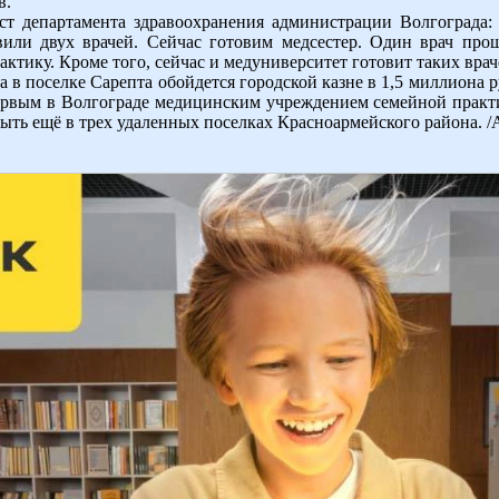
в.
т департамента здравоохранения администрации Волгограда:
или двух врачей. Сейчас готовим медсестер. Один врач про
ктику. Кроме того, сейчас и медуниверситет готовит таких врач
 в поселке Сарепта обойдется городской казне в 1,5 миллиона 
рвым в Волгограде медицинским учреждением семейной практи
ь ещё в трех удаленных поселках Красноармейского района. /А