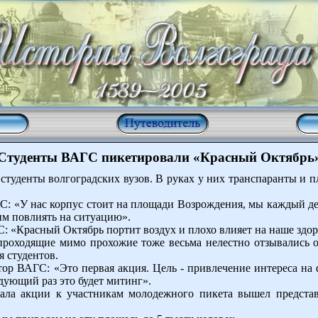
Студенты ВАГС пикетировали «Красный Октябрь
 студенты волгоградских вузов. В руках у них транспаранты и 
С: «У нас корпус стоит на площади Возрождения, мы каждый д
тим повлиять на ситуацию».
: «Красный Октябрь портит воздух и плохо влияет на наше здор
проходящие мимо прохожие тоже весьма нелестно отзывались о
 студентов.
ор ВАГС: «Это первая акция. Цель - привлечение интереса на 
едующий раз это будет митинг».
чала акции к участникам молодежного пикета вышел предста