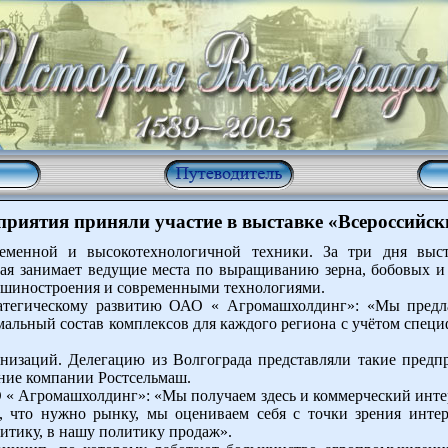
приятия приняли участие в выставке «Всероссийски
ременной и высокотехнологичной техники. За три дня выс
орая занимает ведущие места по выращиванию зерна, бобовых и
машиностроения и современными технологиями.
ратегическому развитию ОАО « Агромашхолдинг»: «Мы пред
мальный состав комплексов для каждого региона с учётом спец
анизаций. Делегацию из Волгограда представляли такие предп
ение компании Ростсельмаш.
 « Агромашхолдинг»: «Мы получаем здесь и коммерческий интер
, что нужно рынку, мы оцениваем себя с точки зрения интер
итику, в нашу политику продаж».