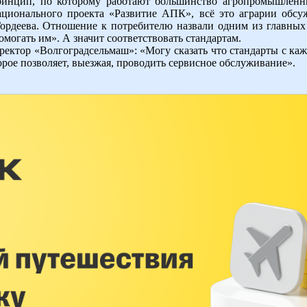
ринцип, по которому работают большинство агропромышленн
ационального проекта «Развитие АПК», всё это аграрии обсу
Гордеева. Отношение к потребителю назвали одним из главных
помогать им». А значит соответствовать стандартам.
ектор «Волгоградсельмаш»: «Могу сказать что стандарты с кажд
орое позволяет, выезжая, проводить сервисное обслуживание».