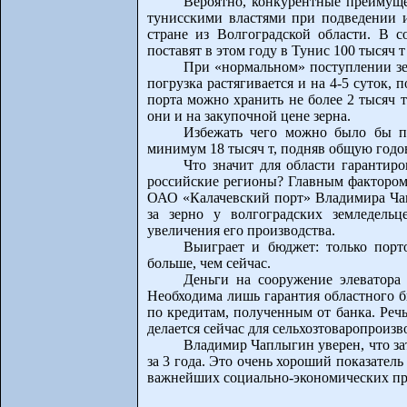
Вероятно, конкурентные преимуще
тунисскими властями при подведении и
стране из Волгоградской области. В 
поставят в этом году в Тунис 100 тысяч
При «нормальном» поступлении зер
погрузка растягивается и на 4-5 суток, 
порта можно хранить не более 2 тысяч т
они и на закупочной цене зерна.
Избежать чего можно было бы п
минимум 18 тысяч т, подняв общую годов
Что значит для области гарантиро
российские регионы? Главным фактором
ОАО «Калачевский порт» Владимира Чап
за зерно у волгоградских земледель
увеличения его производства.
Выиграет и бюджет: только порт
больше, чем сейчас.
Деньги на сооружение элеватора 
Необходима лишь гарантия областного б
по кредитам, полученным от банка. Речь
делается сейчас для сельхозтоваропроиз
Владимир Чаплыгин уверен, что зат
за 3 года. Это очень хороший показатель
важнейших социально-экономических пр