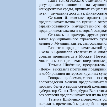
Глава волгоградского отделения
регулирования экономики на муницип
конкурентной среды, крупных социальны
пути – улучшение доступа к финансовым
Сегодня банковские организац
предпринимательства по причине отсут
гарантированного имущественного 
предпринимательства и который создава
Ссылаясь на примеры других росс
также муниципального страхового пул
немного. Муниципалитет, сам создавая с
Развитию предпринимательской дея
Около 60 филиалов столичных и иного
средств принимается в Москве. Поэтом
могли на месте принимать оперативные р
Татьяна Шибченко, председатель
«Дело», высказала претензии предприни
и лоббирования интересов крупных супе
Говоря о проблемах, связанных с 
волгоградский мелкий предпринимател
продано без его ведома сетевой компан
губернатор Санкт-Петербурга Валентин
без согласия предпринимателей их на то
Татьяна Шибченко предложила соз
наложить временный мораторий на про