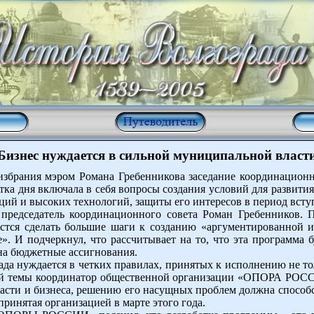
Бизнес нуждается в сильной муниципальной власт
 избрания мэром Романа Гребенникова заседание координацион
ка дня включала в себя вопросы создания условий для развити
ций и высоких технологий, защиты его интересов в период вст
 председатель координационного совета Роман Гребенников. П
астся сделать большие шаги к созданию «аргументированной
». И подчеркнул, что рассчитывает на то, что эта программа 
 на бюджетные ассигнования.
да нуждается в четких правилах, принятых к исполнению не то
ной темы координатор общественной организации «ОПОРА РО
асти и бизнеса, решению его насущных проблем должна способ
принятая организацией в марте этого года.