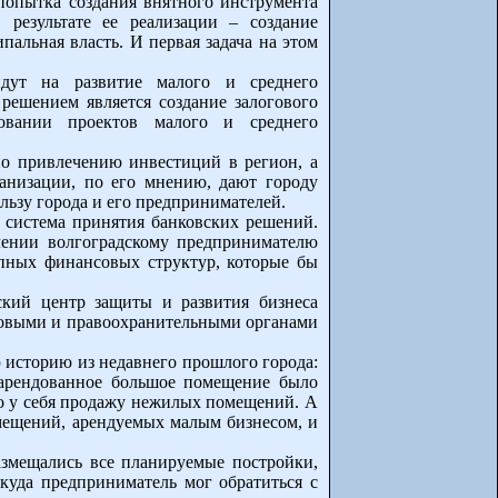
опытка создания внятного инструмента
результате ее реализации – создание
альная власть. И первая задача на этом
идут на развитие малого и среднего
решением является создание залогового
овании проектов малого и среднего
по привлечению инвестиций в регион, а
анизации, по его мнению, дают городу
льзу города и его предпринимателей.
я система принятия банковских решений.
лении волгоградскому предпринимателю
упных финансовых структур, которые бы
ский центр защиты и развития бизнеса
оговыми и правоохранительными органами
 историю из недавнего прошлого города:
 арендованное большое помещение было
ло у себя продажу нежилых помещений. А
мещений, арендуемых малым бизнесом, и
азмещались все планируемые постройки,
уда предприниматель мог обратиться с