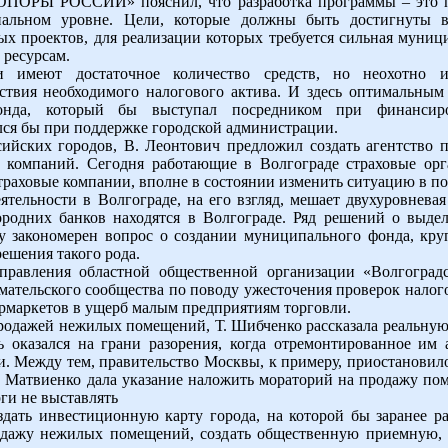
 «ОПОРЫ РОССИИ» пояснил, что разработка программы – это п
альном уровне. Цели, которые должны быть достигнуты в 
х проектов, для реализации которых требуется сильная муницип
 ресурсам.
ии имеют достаточное количество средств, но неохотно 
ствия необходимого налогового актива. И здесь оптимальным 
фонда, который бы выступал посредником при финансир
лся бы при поддержке городской администрации.
ийских городов, В. Леонтович предложил создать агентство 
а компаний. Сегодня работающие в Волгограде страховые орг
траховые компании, вполне в состоянии изменить ситуацию в по
тельности в Волгограде, на его взгляд, мешает двухуровнева
родних банков находятся в Волгограде. Ряд решений о выде
у закономерен вопрос о создании муниципального фонда, кр
ешения такого рода.
 правления областной общественной организации «Волгоград
мательского сообщества по поводу ужесточения проверок нал
рмаркетов в ущерб малым предприятиям торговли.
продажей нежилых помещений, Т. Шибченко рассказала реальную
ь оказался на грани разорения, когда отремонтированное им
ии. Между тем, правительство Москвы, к примеру, приостанови
а Матвиенко дала указание наложить мораторий на продажу по
рги не выставлять
дать инвестиционную карту города, на которой бы заранее р
дажу нежилых помещений, создать общественную приемную, к