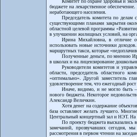
Комитет по охране здоровья и эко
бюджете на лекарственное обеспечение
неработающего населения.
Председатель комитета по делам с
существующими планами закрытия около
областной целевой программы «Развитие
в улучшении жилищных условий, на орг
Ирина Михайловна, в отличие о
использовать новые источники доходов.
маршрутных такси, которые «недоплачив
Полученные деньги, по мнению Ир
в школах и на лицензирование дошкольн
Руководители комитетов и управл
области, председатель областного ко
«оптимально». Другой заместитель гл
удовлетворение тем, что ежегодный рост
Иначе, видимо, и не могло быть 
нового бюджета. Некоторое недовольств
Александр Величкин.
Хотя денег на содержание объектов
база оставляют желать лучшего. Многи
Центральный концертный зал и НЭТ. На р
По проекту бюджета высказались в
замечаний, прозвучавших сегодня, мы
рассмотрения в первом чтении на заседа