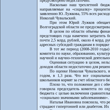
предусмотрено недостаточно.
Насколько наш трехлетний бюдже
направляемые на «социалку» процент
заявлению Ю. Лужкова, 55% всех расходо
Николай Чувальский.
При этом Юрий Лужков обещает 
Волгоградской области не предусматрива
В целом по области объемы финан
предстоящих года намечено затратить б
почти 2,5 млрд. рублей, около 4 млрд. 
адресных субсидий гражданам в порядке 
В тот же период (2008-2010 годы)
комитета по науке, образованию, культ
научной и научно-технической деятельно
Оценивая ситуацию в целом, нельзя
доходов области недостаточно для реше
По оценке Николая Чувальского, н
годом, в 1,3 раза. Что все социальн
школьников кормят за счет областного бю
Плохо то, что положение дел с об
говорила председатель комитета по ох
бюджета с целью включения сравнительн
«социально значимыми заболеваниями».
Наталья Ивановна пояснила, что ре
страдают гипертонией или диабетом. Их 