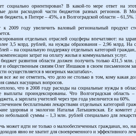
т социально ориентирован? В какой-то мере ответ на это
ные доли расходной части бюджетов разных регионов. В Мо
в бюджета, в Питере – 45%, а в Волгоградской области – 61,5
к 2009 году увеличить валовый региональный продукт сто
ется.
сирования отдельных отраслей соцсферы впечатляют: на здрав
олее 3,5 млрд. рублей, на нужды образования – 2,96 млрд. На
рублей – на социальную поддержку отдельных категорий граждан,
компенсации затрат на оплату жилья и коммунальных услуг.
 бюджет развития области должен получить только 431,5 млн. р
уре и общественным связям Олег Иншаков в своем письменном з
сти осуществляется в мизерных масштабах».
 все же не отметить, что дело не столько в том, кому какая дол
ния самых насущных вопросов.
еплохо, что в 2008 году расходы на социальные нужды в обла
ые выплаты проиндексированы. Что Волгоградская область –
джета, а зарплата учителей через три года увеличится на 60%.
еспечением бесплатными лекарствами отдельных категорий граж
ране здоровья и экологии Наталья Латышевская. Ее комитет 
о небольшой суммы – 1,3 млн. рублей специально для лекарс
чь может идти не только о малообеспеченных гражданах, но, на
доходов явно не хватит для своевременного и эффективного леч