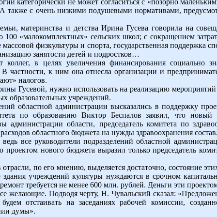
логии категорически не может согласиться с «позорно маленьк
. А также с очень низкими подушевыми нормативами, предусм
емьи, материнства и детства Ирина Гусева говорила на совещ
 100 «малокомплектных» сельских школ; с сокращением затра
 массовой физкультуры и спорта, государственная поддержка с
анизацию занятости детей и подростков…
т коллег, в целях увеличения финансирования социально з
 В частности, к ним она отнесла организации и предпринимат
ают» налогов.
ины Гусевой, нужно использовать на реализацию мероприятий
ых образовательных учреждений.
ений областной администрации высказались в поддержку прое
митета по образованию Виктор Беспалов заявил, что новы
авы администрации области, председатель комитета по здра
 расходов областного бюджета на нужды здравоохранения состав
– ведь все руководители подразделений областной администр
о проектом нового бюджета выразил только председатель коми
 отрасли, по его мнению, выделяется достаточно, состояние эти
е здания учреждений культуры нуждаются в срочном капиталь
емонт требуется не менее 600 млн. рублей. Деньги эти проекто
се желающие. Подводя черту, Н. Чувальский сказал: «Предложен
 будем отстаивать на заседаниях рабочей комиссии, создан
нии думы».