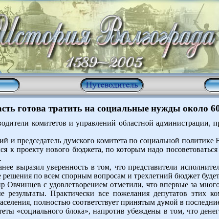
асть готова тратить на социальные нужды около 6
одители комитетов и управлений областной администрации, 
й и председатель думского комитета по социальной политике 
я к проекту нового бюджета, по которым надо посоветоваться 
.
нее выразил уверенность в том, что представители исполнител
решения по всем спорным вопросам и трехлетний бюджет будет
 Овчинцев с удовлетворением отметили, что впервые за много
е результаты. Практически все пожелания депутатов этих к
селения, полностью соответствует принятым думой в последние 
теты «социального блока», напротив убеждены в том, что ден