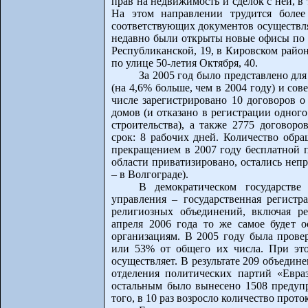
прав на недвижимость и сделок с ней, в
На этом направлении трудится более
соответствующих документов осуществля
недавно были открыты новые офисы по 
Республиканской, 19, в Кировском райо
по улице 50-летия Октября, 40.
За 2005 год было представлено дл
(на 4,6% больше, чем в 2004 году) и со
числе зарегистрировано 10 договоров о
домов (и отказано в регистрации одного
строительства), а также 2775 договор
срок: 8 рабочих дней. Количество обр
прекращением в 2007 году бесплатной 
области приватизировано, остались неп
– в Волгограде).
В демократическом государстве
управления – государственная регистр
религиозных объединений, включая р
апреля 2006 года то же самое будет 
организациям. В 2005 году была прове
или 53% от общего их числа. При это
осуществляет. В результате 209 объеди
отделения политических партий «Евраз
остальным было вынесено 1508 предупр
того, в 10 раз возросло количество про