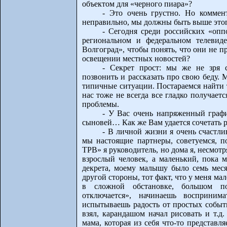
объектом для «черного пиара»?
- Это очень грустно. Но комме
неправильно, мы должны быть выше этог
- Сегодня среди российских «опп
региональном и федеральном телевид
Волгоград», чтобы понять, что они не п
освещении местных новостей?
- Секрет прост: мы же не зря 
позвонить и рассказать про свою беду.
типичные ситуации. Постараемся найти те
нас тоже не всегда все гладко получает
проблемы.
- У Вас очень напряженный граф
сыновей… Как же Вам удается сочетать 
- В личной жизни я очень счастлив
мы настоящие партнеры, советуемся, по
ТРВ» я руководитель, но дома я, несмотр
взрослый человек, а маленький, пока м
декрета, моему малышу было семь меся
другой стороны, тот факт, что у меня ма
в сложной обстановке, большом п
отключается», начинаешь восприним
испытываешь радость от простых событи
взял, карандашом начал рисовать и т.д
мама, которая из себя что-то представля