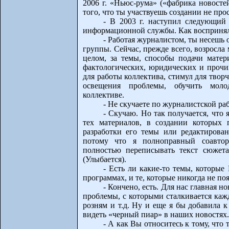
2006 г. «Ньюс-рума» («фабрика новосте
того, что ты участвуешь создании не про
- В 2003 г. наступил следующий
информационной службы. Как воспринял
- Работая журналистом, ты несешь 
группы. Сейчас, прежде всего, возросла 
целом, за темы, способы подачи матер
фактологических, юридических и прочи
для работы коллектива, стимул для твор
освещения проблемы, обучить моло
коллективе.
- Не скучаете по журналистской ра
- Скучаю. Но так получается, что
тех материалов, в создании которых
разработки его темы или редактирован
потому что я полноправный соавтор
полностью переписывать текст сюжет
(Улыбается).
- Есть ли какие-то темы, которы
программах, и те, которые никогда не по
- Кончено, есть. Для нас главная н
проблемы, с которыми сталкивается каж
розням и т.д. Ну и еще я бы добавила
видеть «черный пиар» в наших новостях.
- А как Вы относитесь к тому, что