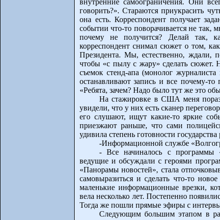
внутренние самоограничения. Они все
говорить?». Стараются приукрасить чуть
она есть. Корреспондент получает зада
событии что-то поворачивается не так, м
почему не получится? Делай так, к
корреспондент снимал сюжет о том, как
Президента. Мы, естественно, ждали, 
чтобы «с пылу с жару» сделать сюжет. 
съемок стенд-апа (монолог журналиста 
останавливают запись и все почему-то 
«Ребята, зачем? Надо было тут же это об
На стажировке в США меня порази
увидели, что у них есть сканер перегов
его слушают, ищут какие-то яркие со
приезжают раньше, что сами полицейс
удивила степень готовности государства 
-Информационной службе «Волгогра
- Все начиналось с программы 
ведущие и обсуждали с героями програ
«Панорамы новостей», стала отпочковыв
самовыразиться и сделать что-то новое
маленькие информационные врезки, кот
вела несколько лет. Постепенно появил
Тогда же пошли прямые эфиры с интервью
Следующим большим этапом в ра