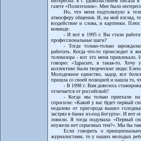
интересна: я с удовольствием писала в
газете «Политехник». Мне было интересн
Но, что меня подтолкнуло к тел
атмосферу общения. И, на мой взгляд, те
воздействие и слова, и картинки. Плю
команде.
- И вот в 1995 г. Вы стали рабо
профессиональные шаги?
- Тогда только-только зарождал
работать. Когда что-то происходит в ж
телевизора - вот это меня привлекало.
говорю: «Здрасьте, я такая-то. Хочу
коллективе были творческие люди: Елен
Молодежное единство, задор, все болел
пришла со своей позицией и нашла то, чт
- В 1998 г. Вам довелось стажиро
отличается от российской?
- Когда мы только приехали на
спросили: «Какой у вас будет первый с
недалеко от пригорода вышел голодны
застрял в банке из-под йогурта». И вот о
ловили. Я тогда подумала: «Первый сю
неужели нет серьезных тем?». Мы бы та
Если говорить о принципиальн
журналистами, то у наших молодых ребя