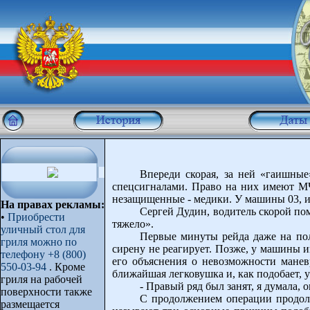
Впереди скорая, за ней «гаишны
спецсигналами. Право на них имеют МЧ
незащищенные - медики. У машины 03, и
На правах рекламы:
Сергей Дудин, водитель скорой пом
•
Приобрести
тяжело».
уличный стол для
Первые минуты рейда даже на пол
гриля можно по
сирену не реагирует. Позже, у машины 
телефону +8 (800)
его объяснения о невозможности манев
550-03-94
. Кроме
ближайшая легковушка и, как подобает, у
гриля на рабочей
- Правый ряд был занят, я думала, 
поверхности также
С продолжением операции продолж
размещается