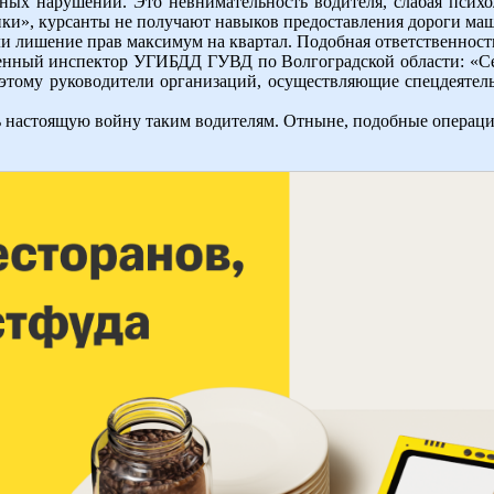
ых нарушений. Это невнимательность водителя, слабая психол
ки», курсанты не получают навыков предоставления дороги ма
ли лишение прав максимум на квартал. Подобная ответственност
енный инспектор УГИБДД ГУВД по Волгоградской области: «Сей
оэтому руководители организаций, осуществляющие спецдеятел
настоящую войну таким водителям. Отныне, подобные операции