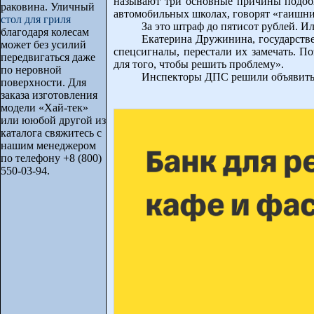
называют три основные причины подобн
раковина. Уличный
автомобильных школах, говорят «гаишни
стол для гриля
За это штраф до пятисот рублей. И
благодаря колесам
Екатерина Дружинина, государств
может без усилий
спецсигналы, перестали их замечать. П
передвигаться даже
для того, чтобы решить проблему».
по неровной
Инспекторы ДПС решили объявить 
поверхности. Для
заказа изготовления
модели «Хай-тек»
или ююбой другой из
каталога свяжитесь с
нашим менеджером
по телефону +8 (800)
550-03-94.