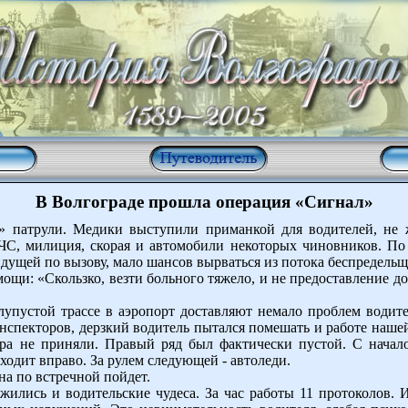
В Волгограде прошла операция «Сигнал»
е» патрули. Медики выступили приманкой для водителей, не
С, милиция, скорая и автомобили некоторых чиновников. По 
дущей по вызову, мало шансов вырваться из потока беспредельщ
ощи: «Скользко, везти больного тяжело, и не предоставление до
упустой трассе в аэропорт доставляют немало проблем водит
инспекторов, дерзкий водитель пытался помешать и работе наше
ра не приняли. Правый ряд был фактически пустой. С начал
ходит вправо. За рулем следующей - автоледи.
она по встречной пойдет.
ились и водительские чудеса. За час работы 11 протоколов.