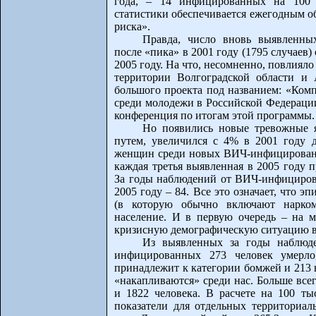
года, – 14 инфицированных на 100 
статистики обеспечивается ежегодным о
риска».
Правда, число вновь выявленны
после «пика» в 2001 году (1795 случаев) 
2005 году. На что, несомненно, повлиял
территории Волгоградской области и
большого проекта под названием: «Ком
среди молодежи в Российской Федерации
конференция по итогам этой программы.
Но появились новые тревожные я
путем, увеличился с 4% в 2001 году д
женщин среди новых ВИЧ-инфицированны
каждая третья выявленная в 2005 году 
За годы наблюдений от ВИЧ-инфицирова
2005 году – 84. Все это означает, что э
(в которую обычно включают нарком
население. И в первую очередь – на м
кризисную демографическую ситуацию в 
Из выявленных за годы наблюде
инфицированных 273 человек умерло
принадлежит к категории бомжей и 213 
«накапливаются» среди нас. Больше все
и 1822 человека. В расчете на 100 ты
показатели для отдельных территориа