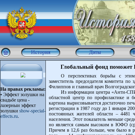
Глобальный фонд поможет
О перспективах борьбы с этим
заместитель председателя комитета по
Филиппов и главный врач Волгоградско
На правах рекламы:
Из информации центра «Анти-СПИ
•
Эффект золушки на
областной центр по профилактике и 
свадьбе цена -
картина вырисовывается достаточно печа
лазерныи эффект
регистрации в 1987 году до 1 января 2
золушки
show-special-
постоянных жителей области – 4481 ч
effects.ru
.
населения. Этот показатель меньше средн
но является самым высоким в ЮФО (сред
Причем в 12,6 раз больше, чем было в р