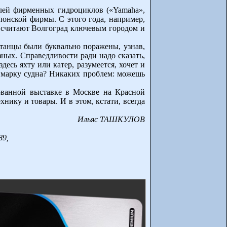
елей фирменных гидроциклов («Yamaha»,
понской фирмы. С этого года, например,
е считают Волгоград ключевым городом и
итанцы были буквально поражены, узнав,
зных. Справедливости ради надо сказать,
есь яхту или катер, разумеется, хочет и
ю марку судна? Никаких проблем: можешь
ованной выставке в Москве на Красной
хнику и товары. И в этом, кстати, всегда
Ильяс ТАШКУЛОВ
89,