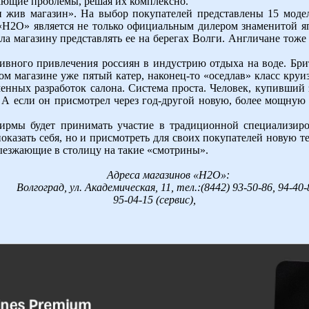
кающие проблемы, решая их комплексно.
и жив магазин». На выбор покупателей представлены 15 мод
, «Н2О» является не только официальным дилером знаменитой я
ила магазину представлять ее на берегах Волги. Англичане тож
ктивного привлечения россиян в индустрию отдыха на воде. Бр
м магазине уже пятый катер, наконец-то «оседлав» класс круи
енных разработок салона. Система проста. Человек, купивший зд
 А если он присмотрел через год-другой новую, более мощну
фирмы будет принимать участие в традиционной специализир
оказать себя, но и присмотреть для своих покупателей новую те
ыезжающие в столицу на такие «смотрины».
Адреса магазинов «Н2О»:
Волгоград, ул. Академическая, 11, тел.:(8442) 93-50-86, 94-40-
95-04-15 (сервис),