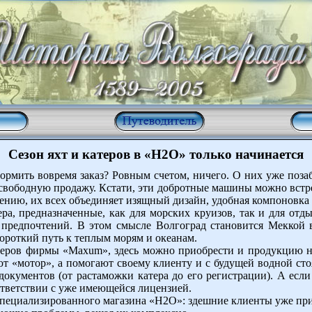
Сезон яхт и катеров в «Н2О» только начинается
формить вовремя заказ? Ровным счетом, ничего. О них уже поза
свободную продажу. Кстати, эти добротные машины можно встре
нию, их всех объединяет изящный дизайн, удобная компоновка 
а, предназначенные, как для морских круизов, так и для отды
о предпочтений. В этом смысле Волгоград становится Меккой 
короткий путь к теплым морям и океанам.
еров фирмы «Maxum», здесь можно приобрести и продукцию не 
ют «мотор», а помогают своему клиенту и с будущей водной стоя
ументов (от растаможки катера до его регистрации). А если
оответствии с уже имеющейся лицензией.
специализированного магазина «Н2О»: здешние клиенты уже при