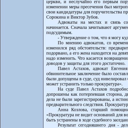
церкви, и неслучайно его первым пор
изменении меры пресечения был митроп
свои кандидатуры для поручительства п
Сорокина и Виктор Зубов.
Адвокаты на местах и связь со
начинается. Сначала зачитывают аргуме
подсудимым.
- Утверждение о том, что я могу к
По мнению адвокатов, со времен
изменился ряд обстоятельств: предвари
подорвано, а его жена находится на дев
надо изменить. Что касается возвращени
доводов у защиты для этого достаточно.
Павел Астахов, адвокат Евгени
обвинительное заключение было составл
были допущены в суде, суд нивелировал б
может устранить только прокуратура».
На суде Павел Астахов подробн
допрошены как потерпевшая сторона, дв
дела не были зарегистрированы, а исти
предварительного следствия. Прокурату
Анна Козлова, старший помощни
«Прокуратура не видит оснований для во
быть устранены в ходе судебного заседан
Результат сегодняшнего дня - де