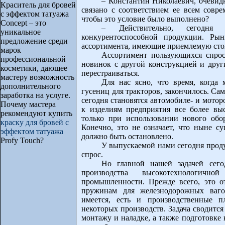
– Константин Николаевич, очевид
Краситель для бровей
связано с соответствием ее всем совр
с эффектом татуажа
чтобы это условие было выполнено?
Concept – это
– Действительно, сегодня 
уникальное
конкурентоспособной продукции. Рын
предложение среди
ассортимента, имеющие приемлемую сто
марок
Ассортимент пользующихся спрос
профессиональной
новинок с другой конструкцией и друг
косметики, дающее
перестраиваться.
мастеру возможность
Для нас ясно, что время, когда
дополнительного
гусениц для тракторов, закончилось. С
заработка на услуге.
сегодня становятся автомобиле- и мото
Почему мастера
к изделиям предприятия все более вы
рекомендуют купить
только при использовании нового обо
краску для бровей с
Конечно, это не означает, что ныне с
эффектом татуажа
должно быть остановлено.
Profy Touch?
У выпускаемой нами сегодня проду
спрос.
Но главной нашей задачей сегод
производства высокотехнологичн
промышленности. Прежде всего, это 
пружинам для железнодорожных вагон
имеется, есть и производственные п
некоторых производств. Задача сводитс
монтажу и наладке, а также подготовке