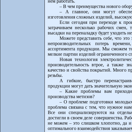
нем работать.
– В чем преимущества нового обор
– А главное, они могут обесп
изготовления сложных изделий, высокую
Если сегодня при переходе к про
затрачиваем несколько рабочих смен, 
высадки на переналадку будет уходить не
Можете представить себе, что это 
непроизводительных потерь времени
ассортимента продукции. Мы сможем то
мелкие партии изделий ограниченного с
Новая технология электролитиче
производительность втрое, а также зн
качество и свойства покрытий. Много п
резьбы.
А гибкие, быстро перенастраи
продукции могут дать значительную эко
– Какие проблемы вам приходит
производства метизов?
– О проблеме подготовки молодых
проблема связана с тем, что нужное на
Все они специализируются на отдель
достигли в своем деле совершенства. Ра
не можем – это слишком хлопотно, да и
оптимального взаимодействия заказывае