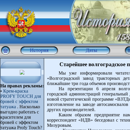
Старейшее волгоградское п
Мы уже информировали читат
«Волгоградский завод тракторных де
ближайшие три года объемов производст
На правах рекламы:
На презентации 6 апреля волго
•
Крем-краска
городской администраций генеральный 
PROFY TOUCH для
новой стратегической программе «ВЗТД
бровей с эффектом
изготовление на заводе автосамосвало
татуажа
. Насколько
других производителей.
выгодно работать с
Каким образом предприятие нам
красителем для
корреспондент «НДВ» беседовал с те
бровей с эффектом
Мизуровым.
татуажа Profy Touch?