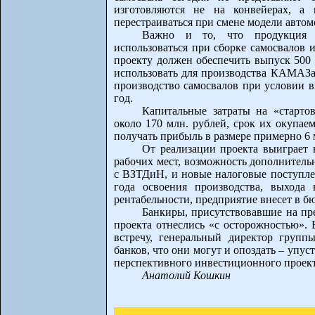
изготовляются не на конвейерах, а 
перестраиваться при смене модели авто
Важно и то, что продукция 
использоваться при сборке самосвалов 
проекту должен обеспечить выпуск 500
использовать для производства КАМАЗа 
производство самосвалов при условии 
год.
Капитальные затраты на «стартов
около 170 млн. рублей, срок их окупае
получать прибыль в размере примерно 6 
От реализации проекта выиграет 
рабочих мест, возможность дополнитель
с ВЗТДиН, и новые налоговые поступлен
года освоения производства, выхода
рентабельности, предприятие внесет в б
Банкиры, присутствовавшие на пр
проекта отнеслись «с осторожностью». 
встречу, генеральный директор груп
банков, что они могут и опоздать – упу
перспективного инвестиционного проект
Анатолий Кошкин