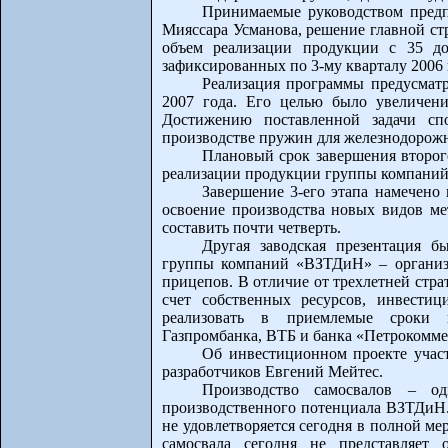
Принимаемые руководством пред
Мияссара Усманова, решение главной стр
объем реализации продукции с 35 до
зафиксированных по 3-му кварталу 2006 
Реализация программы предусматр
2007 года. Его целью было увеличени
Достижению поставленной задачи сп
производстве пружин для железнодорожн
Плановый срок завершения второго
реализации продукции группы компаний 
Завершение 3-его этапа намечено 
освоение производства новых видов ме
составить почти четверть.
Другая заводская презентация 
группы компаний «ВЗТДиН» – организа
прицепов. В отличие от трехлетней стр
счет собственных ресурсов, инвести
реализовать в приемлемые сроки н
Газпромбанка, ВТБ и банка «Петрокомме
Об инвестиционном проекте участ
разработчиков Евгений Мейтес.
Производство самосвалов – о
производственного потенциала ВЗТДиН. 
не удовлетворяется сегодня в полной мер
самосвала сегодня не представляет 