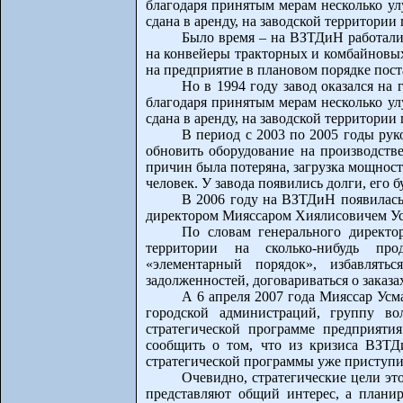
благодаря принятым мерам несколько у
сдана в аренду, на заводской территори
Было время – на ВЗТДиН работали
на конвейеры тракторных и комбайновых
на предприятие в плановом порядке пост
Но в 1994 году завод оказался на
благодаря принятым мерам несколько у
сдана в аренду, на заводской территори
В период с 2003 по 2005 годы рук
обновить оборудование на производстве
причин была потеряна, загрузка мощност
человек. У завода появились долги, его
В 2006 году на ВЗТДиН появилась
директором Мияссаром Хиялисовичем Усм
По словам генерального директо
территории на сколько-нибудь пр
«элементарный порядок», избавлять
задолженностей, договариваться о заказ
А 6 апреля 2007 года Мияссар Усм
городской администраций, группу во
стратегической программе предприяти
сообщить о том, что из кризиса ВЗТД
стратегической программы уже приступи
Очевидно, стратегические цели это
представляют общий интерес, а плани