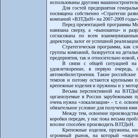
использованы другими машиностроитель
Для гостей предприятия генераль
посвящена собственно «Стратегии разв
компаний «ВЗТДиН» на 2007-2009 годы»
Перед презентацией программы Ми
навязана сверху, а «выношена» и раз
согласована по всем взаимоувязанны
директора, залог ее успешной реализации
Стратегическая программа, как с
группы компаний, базируется на деталь
предприятия, так и относительно новой, 
В связи с общей ситуацией на
удовлетворение, в первую очередь, 
автомобилестроения. Такие российские
темпов и потому остаются крупными по
крепежные изделия и пружины и у мото
Весьма перспективной на ВЗТДиН
организуемые в России зарубежными п
очень нужна «локализация» – т. е. освое
обязательное условие для получения ими
Между тем, освоение производств
коробки передач, у нас пока весьма проб
вполне способен производить ВЗТДиН.
Крепежные изделия, пружины, ин
огромный рынок, на который «нацели