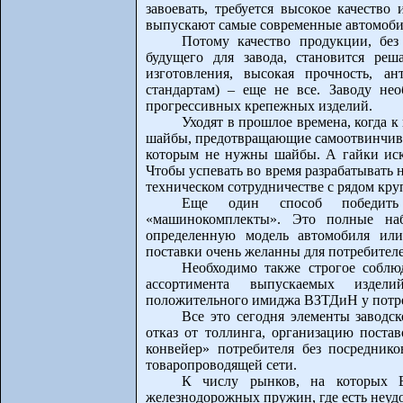
завоевать, требуется высокое качество 
выпускают самые современные автомоби
Потому качество продукции, без 
будущего для завода, становится ре
изготовления, высокая прочность, а
стандартам) – еще не все. Заводу не
прогрессивных крепежных изделий.
Уходят в прошлое времена, когда 
шайбы, предотвращающие самоотвинчива
которым не нужны шайбы. А гайки искл
Чтобы успевать во время разрабатывать
техническом сотрудничестве с рядом кр
Еще один способ победить
«машинокомплекты». Это полные наб
определенную модель автомобиля или
поставки очень желанны для потребителе
Необходимо также строгое соблю
ассортимента выпускаемых издел
положительного имиджа ВЗТДиН у потр
Все это сегодня элементы заводс
отказ от толлинга, организацию поста
конвейер» потребителя без посреднико
товаропроводящей сети.
К числу рынков, на которых 
железнодорожных пружин, где есть неуд