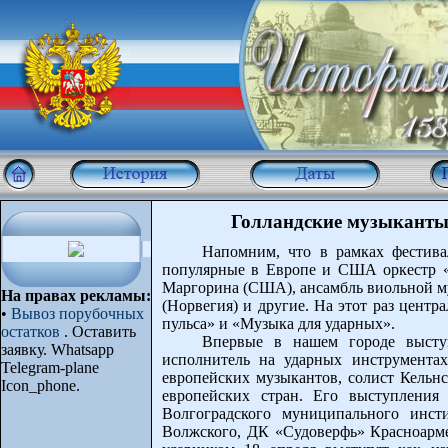
Голландские музыканты
Напомним, что в рамках фестив
популярные в Европе и США оркестр «d
Маргорина (США), ансамбль виольной му
На правах рекламы:
(Норвегия) и другие. На этот раз цент
•
Вывоз порубочных
пульса» и «Музыка для ударных».
остатков
. Оставить
Впервые в нашем городе высту
заявку. Whatsapp
исполнитель на ударных инструмента
Telegram-plane
европейских музыкантов, солист Кельн
Icon_phone.
европейских стран. Его выступления
Волгоградского муниципального инст
Волжского, ДК «Судоверфь» Красноарме