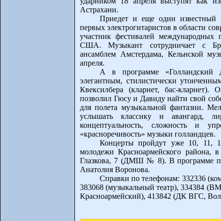
ударником 18 апреля выступят как и
Астрахани.
Приедет и еще один известный 
первых электрогитаристов в области со
участник фестивалей международных г
США. Музыкант сотрудничает с Бр
ансамблем Амстердама, Кельнской муз
апреля.
А в программе «Голландский д
элегантным, стилистически утонченны
Квексилбера (кларнет, бас-кларнет)
позволил Гюсу и Давиду найти свой соб
для полета музыкальной фантазии. Ме
услышать классику и авангард, ли
концептуальность, сложность и упр
«красноречивость» музыки голландцев.
Концерты пройдут уже 10, 11, 1
молодежи Красноармейского района, в
Глазкова, 7 (ДМШ № 8). В программе п
Анатолия Воронова.
Справки по телефонам: 332336 (ко
383068 (музыкальный театр), 334384 (В
Красноармейский), 413842 (ДК ВГС, Вол