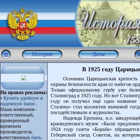
В 1925 году Царицы
Основана Царицынская крепость 
охраны безопасности края от набегов ор
Только официальному гербу уже боле
На правах рекламы:
Сталинград в 1925 году. Но вот Сталингр
•
Купить удобную и
году он получил еще одно название 
надежную баню
.
Сталина» стал коллектив значимой тогд
Наша компания–
посодействовали и журналисты.
ответственный,
Надежда Ерохина, и.о. заведующе
проверенный
краеведческого музея: «Были предложе
временем
1924 году газета «Борьба» обращаетс
производитель
Губернский съезд Советов, на которо
качественных
бань
-