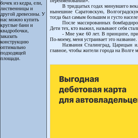
переименовании».
бочек из кедра, ели,
В тридцатых годах минувшего век
лиственницы и
нынешние Саратовскую, Волгоградску
другой древесины. У
тогда был самым большим и густо насел
нас можно купить
После массированных бомбардиро
круглые бани и
Дети тех, кто выжил, называют себя ста
квадробочки,
- Мне уже 60 лет. В принципе, при
заказать
По-моему, меня устраивает это название
конструкцию
Названия Сталинград, Царицын и
оптимально
главное, чтобы жители города на Волге м
подходящей
площади.