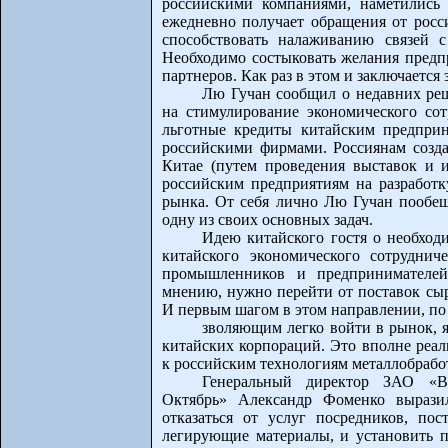
российскими компаниями, наметились
ежедневно получает обращения от росс
способствовать налаживанию связей 
Необходимо состыковать желания предпр
партнеров. Как раз в этом и заключается
Лю Гучан сообщил о недавних ре
на стимулирование экономического сотр
льготные кредиты китайским предпри
российскими фирмами. Россиянам созда
Китае (путем проведения выставок и 
российским предприятиям на разработк
рынка. От себя лично Лю Гучан пообе
одну из своих основных задач.
Идею китайского гостя о необход
китайского экономического сотрудни
промышленников и предпринимателей
мнению, нужно перейти от поставок сы
И первым шагом в этом направлении, по
зволяющим легко войти в рынок, 
китайских корпораций. Это вполне реал
к российским технологиям металлобрабо
Генеральный директор ЗАО «Во
Октябрь» Александр Фоменко вырази
отказаться от услуг посредников, по
легирующие материалы, и установить 