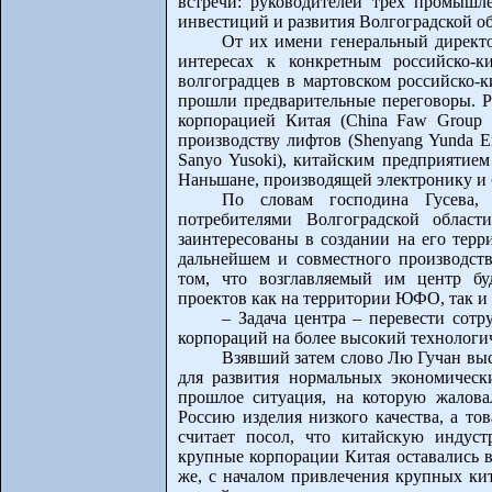
встречи: руководителей трех промышл
инвестиций и развития Волгоградской о
От их имени генеральный директ
интересах к конкретным российско-к
волгоградцев в мартовском российско-к
прошли предварительные переговоры. Р
корпорацией Китая (China Faw Group 
производству лифтов (Shenyang Yunda Ent
Sanyo Yusoki), китайским предприятием
Наньшане, производящей электронику и 
По словам господина Гусева, 
потребителями Волгоградской облас
заинтересованы в создании на его терр
дальнейшем и совместного производст
том, что возглавляемый им центр бу
проектов как на территории ЮФО, так и
– Задача центра – перевести сот
корпораций на более высокий технолог
Взявший затем слово Лю Гучан выс
для развития нормальных экономическ
прошлое ситуация, на которую жалова
Россию изделия низкого качества, а то
считает посол, что китайскую индуст
крупные корпорации Китая оставались в
же, с началом привлечения крупных ки