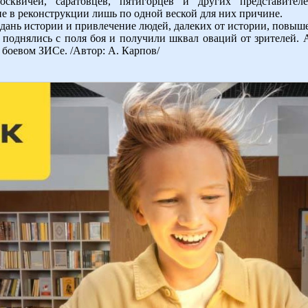
сквичей, саратовцев, пятигорцев и других представител
е в реконструкции лишь по одной веской для них причине.
дань истории и привлечение людей, далеких от истории, повыше
 поднялись с поля боя и получили шквал оваций от зрителей. А
 боевом ЗИСе. /Автор: А. Карпов/