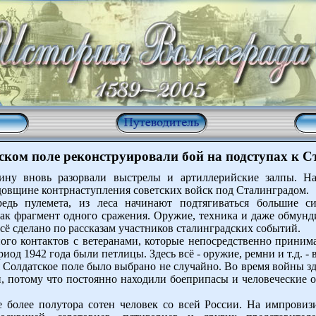
ском поле реконструировали бой на подступах к С
ину вновь разорвали выстрелы и артиллерийские залпы. Н
одовщине контрнаступления советских войск под Сталинградом.
едь пулемета, из леса начинают подтягиваться большие си
ак фрагмент одного сражения. Оружие, техника и даже обмунд
всё сделано по рассказам участников сталинградских событий.
ного контактов с ветеранами, которые непосредственно приним
риод 1942 года были петлицы. Здесь всё - оружие, ремни и т.д. - 
 Солдатское поле было выбрано не случайно. Во время войны зд
и, потому что постоянно находили боеприпасы и человеческие 
 более полутора сотен человек со всей России. На импровизи