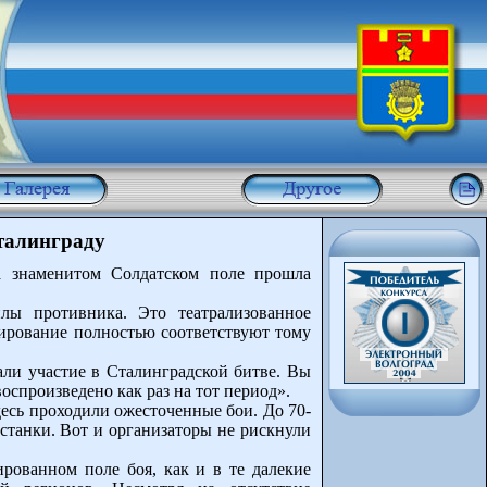
талинграду
а знаменитом Солдатском поле прошла
лы противника. Это театрализованное
ирование полностью соответствуют тому
али участие в Сталинградской битве. Вы
воспроизведено как раз на тот период».
есь проходили ожесточенные бои. До 70-
останки. Вот и организаторы не рискнули
рованном поле боя, как и в те далекие