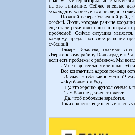
прав: «Сами территориальные Комиссии 
на это внимание. Сейчас впервые дек
законодательством, в том числе, и финан
Поздний вечер. Очередной рейд. 
особый. Люди, которые раньше координи
еще стали реже ходить по спонсорам с 
проблемой. Сейчас ситуация меняется
каждому предлагают свое решение про
субсидий.
Тамара Ковалева, главный спец
Дзержинскому району Волгограда: «Вы не
если есть проблемы с ребенком. Мы всег
- Мне надо сейчас жилищные субсид
Все контактные адреса помощи ост
- Олежка, у тебя какие мечты? Чем
– Футболистом буду.
– Ну, это хорошо, футбол сейчас в п
– Там больше де-е-енег платят.
– Да, чтоб побольше заработал.
Таких адресов еще очень и очень м