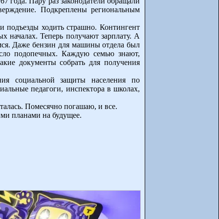
7 года. Пару раз законодатели обращали
тверждение. Подкреплены региональным
и подъезды ходить страшно. Контингент
х началах. Теперь получают зарплату. А
мся. Даже бензин для машины отдела был
исло подопечных. Каждую семью знают,
акие документы собрать для получения
ения социальной защиты населения по
циальные педагоги, инспектора в школах,
талась. Помесячно погашаю, и все.
ими планами на будущее.