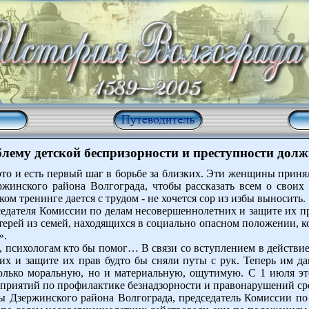
лему детской беспризорности и преступности дол
 это и есть первый шаг в борьбе за близких. Эти женщины прин
жинского района Волгограда, чтобы рассказать всем о своих
м тренинге дается с трудом - не хочется сор из избы выносить.
седателя Комиссии по делам несовершеннолетних и защите их 
ерей из семей, находящихся в социально опасном положении, к
».
психологам кто бы помог… В связи со вступлением в действие 
х и защите их прав будто бы сняли путы с рук. Теперь им даю
только моральную, но и материальную, ощутимую. С 1 июля эт
оприятий по профилактике безнадзорности и правонарушений с
вы Дзержинского района Волгограда, председатель Комиссии п