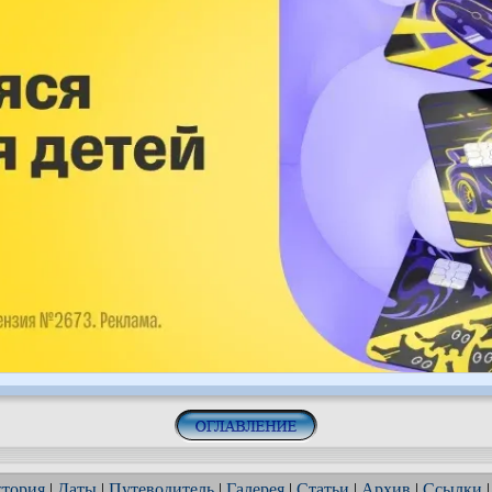
тория
|
Даты
|
Путеводитель
|
Галерея
|
Статьи
|
Архив
|
Ссылки