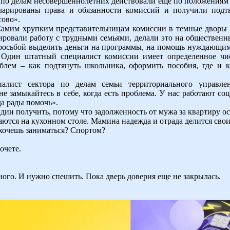
по делам несовершеннолетних действовали еще по положениям 6
ларированы права и обязанности комиссий и получили под
сово».
Самим хрупким представительницам комиссии в темные дворы 
ровали работу с трудными семьями, делали это на общественны
просьбой выделить деньги на программы, на помощь нуждающи
. Один штатный специалист комиссии имеет определенное ч
блем – как подтянуть школьника, оформить пособия, где и к
иалист сектора по делам семьи территориального управл
 замыкайтесь в себе, когда есть проблема. У нас работают со
да рады помочь».
ии получить, потому что задолженность от мужа за квартиру ос
аются на кухонном столе. Мамина надежда и отрада делится сво
 хочешь заниматься? Спортом?
очете.
ного. И нужно спешить. Пока дверь доверия еще не закрылась.