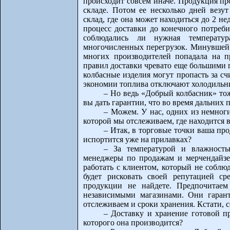
происходит совсем иначе. Продукция пр
складе. Потом ее несколько дней везу
склад, где она может находиться до 2 не
процесс доставки до конечного потреби
соблюдались ли нужная температу
многочисленных перегрузок. Минувшей 
многих производителей попадала на 
правил доставки чревато еще большими 
колбасные изделия могут пропасть за сч
экономии топлива отключают холодильн
– Но ведь «Добрый колбасник» то
вы дать гарантии, что во время дальних
– Можем. У нас, одних из немног
которой мы отслеживаем, где находится 
– Итак, в торговые точки ваша про
испортится уже на прилавках?
– За температурой и влажност
менеджеры по продажам и мерчендайзе
работать с клиентом, который не соблю
будет рисковать своей репутацией с
продукции не найдете. Предпочитаем
независимыми магазинами. Они гаран
отслеживаем и сроки хранения. Кстати, с
– Доставку и хранение готовой п
которого она производится?