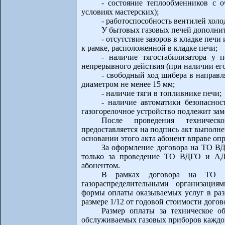
- состояние теплообменников с 
условиях мастерских);
- работоспособность вентилей холо
У бытовых газовых печей дополнит
- отсутствие зазоров в кладке печ
к рамке, расположенной в кладке печи;
- наличие тягостабилизатора у 
непрерывного действия (при наличии его
- свободный ход шибера в направ
диаметром не менее 15 мм;
- наличие тяги в топливнике печи;
- наличие автоматики безопаснос
газогорелочное устройство подлежит зам
После проведения техничес
предоставляется на подпись акт выполн
основании этого акта абонент вправе оп
За оформление договора на ТО ВД
только за проведение ТО ВДГО и АД
абонентом.
В рамках договора на ТО ВД
газораспределительными организация
формы оплаты оказываемых услуг в раз
размере 1/12 от годовой стоимости догово
Размер оплаты за техническое 
обслуживаемых газовых приборов каждог