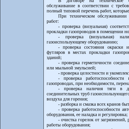
В договоре на техническое о
обслуживание в соответствии с требо
полный типовой перечень работ, которы
При техническом обслуживани
работ:
- проверка (визуальная) соответ
прокладки газопроводов в помещении н
- проверка (визуальная) на
газоиспользующему оборудованию;
- проверка состояния окраски 
футляров в местах прокладки газопр
зданий;
- проверка герметичности соеди
или мыльной эмульсией;
- проверка целостности и укомпле
- проверка работоспособности 
газопроводах, при необходимости, пере
- проверка наличия тяги в д
соединительных труб газоиспользующего
воздуха для горения;
- разборка и смазка всех кранов б
- проверка работоспособности ав
оборудования, ее наладка и регулировка;
- очистка горелок от загрязнений,
работы оборудования;