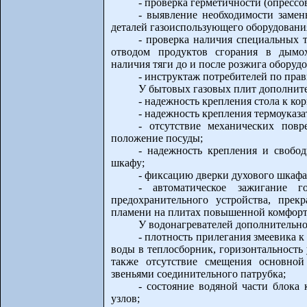
- проверка герметичности (опресс
- выявление необходимости замен
деталей газоиспользующего оборудовани
- проверка наличия специальных т
отводом продуктов сгорания в дымох
наличия тяги до и после розжига оборудо
- инструктаж потребителей по прав
У бытовых газовых плит дополните
- надежность крепления стола к ко
- надежность крепления термоуказа
- отсутствие механических пов
положение посуды;
- надежность крепления и свобо
шкафу;
- фиксацию дверки духового шкафа
- автоматическое зажигание г
предохранительного устройства, пре
пламени на плитах повышенной комфорт
У водонагревателей дополнительно 
- плотность прилегания змеевика к
воды в теплосборник, горизонтальность
также отсутствие смещения основной
звеньями соединительного патрубка;
- состояние водяной части блока 
узлов;