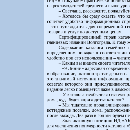
гид «Я Покупаю» практически полностью
на рекламодателей среднего и выше уров
– Светлана, расскажите, пожалуйст
– Хотелось бы сразу сказать, что
сочетает удобство информационных спр
– это путеводитель для современной с
товаров и услуг по доступным ценам.
Сертифицированный тираж катало
глянцевых изданий Волгограда. К тому ж
Содержание каталога семейных п
определенном порядке в соответствии 
удобство при его использовании – читат
– Каким вы видите своего читателя
– «9 Линий» адресован современны
в образование, активно тратят деньги на
это значимый источник информации пр
советам которого они прислушиваются.
издание легко помещается даже в дамско
– У каталога необычная система 
дома, куда будет «приходить» каталог?
– Мы тщательно проанализировали
коттеджные поселки, дома, расположенн
после выхода. Два раза в год мы будем п
– Зная активную позицию ИД «АБА
для увеличения популярности каталога «