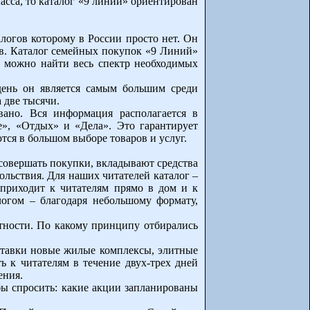
сса, то каталог «9 линий» ориентирован
алогов которому в России просто нет. Он
в. Каталог семейных покупок «9 Линий»
м можно найти весь спектр необходимых
день он является самым большим среди
 две тысячи.
вано. Вся информация располагается в
е», «Отдых» и «Дела». Это гарантирует
тся в большом выборе товаров и услуг.
совершать покупки, вкладывают средства
вольствия. Для наших читателей каталог –
приходит к читателям прямо в дом и к
логом – благодаря небольшому формату,
ртности. По какому принципу отбирались
ставки новые жилые комплексы, элитные
ь к читателям в течение двух-трех дней
ения.
ы спросить: какие акции запланированы