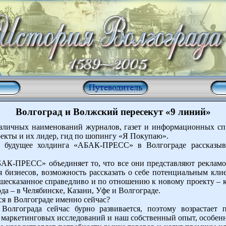
Волгоград и Волжский пересекут «9 линий»
различных наименований журналов, газет и информационных с
екты и их лидер, гид по шопингу «Я Покупаю».
 будущее холдинга «АБАК-ПРЕСС» в Волгограде рассказыв
БАК-ПРЕСС» объединяет то, что все они представляют рекламо
 бизнесов, возможность рассказать о себе потенциальным кли
шесказанное справедливо и по отношению к новому проекту – к
ода – в Челябинске, Казани, Уфе и Волгограде.
ся в Волгограде именно сейчас?
олгограда сейчас бурно развивается, поэтому возрастает 
 маркетинговых исследований и наш собственный опыт, особенн