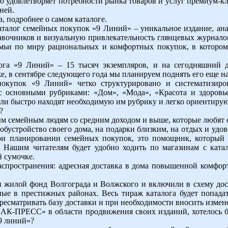
 удовлетворяет потребности рынка товаров и услуг премиум-кла
ней.
а, подробнее о самом каталоге.
 каталог семейных покупок «9 Линий» – уникальное издание, ан
авочников и визуальную привлекательность глянцевых журнало
емьи по миру рациональных и комфортных покупок, в которо
га «9 Линий» – 15 тысяч экземпляров, и на сегодняшний 
е, в сентябре следующего года мы планируем поднять его еще на
окупок «9 Линий» четко структурировано и систематизиро
с основными рубриками: «Дом», «Мода», «Красота и здоровь
ели быстро находят необходимую им рубрику и легко ориентирую
?
м семейным людям со средним доходом и выше, которые любят 
 обустройство своего дома, на подарки близким, на отдых и удо
и планировании семейных покупок, это помощник, который 
 Нашим читателям будет удобно ходить по магазинам с ката
й сумочке.
распространения: адресная доставка в дома повышенной комфо
 жилой фонд Волгограда и Волжского и включили в схему до
ые в престижных районах. Весь тираж каталога будет попадат
ересматривать базу доставки и при необходимости вносить измен
К-ПРЕСС» в области продвижения своих изданий, хотелось б
9 линий»?