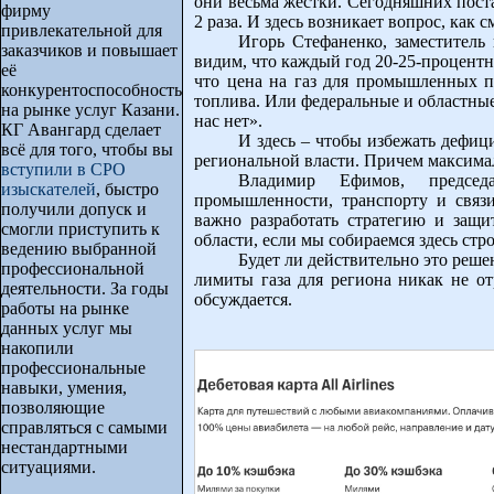
они весьма жёстки. Сегодняшних поста
фирму
2 раза. И здесь возникает вопрос, как
привлекательной для
Игорь Стефаненко, заместитель
заказчиков и повышает
видим, что каждый год 20-25-процентн
её
что цена на газ для промышленных п
конкурентоспособность
топлива. Или федеральные и областные
на рынке услуг Казани.
нас нет».
КГ Авангард сделает
И здесь – чтобы избежать дефиц
всё для того, чтобы вы
региональной власти. Причем максима
вступили в СРО
Владимир Ефимов, председа
изыскателей
, быстро
промышленности, транспорту и связ
получили допуск и
важно разработать стратегию и защи
смогли приступить к
области, если мы собираемся здесь ст
ведению выбранной
Будет ли действительно это реше
профессиональной
лимиты газа для региона никак не от
деятельности. За годы
обсуждается.
работы на рынке
данных услуг мы
накопили
профессиональные
навыки, умения,
позволяющие
справляться с самыми
нестандартными
ситуациями.