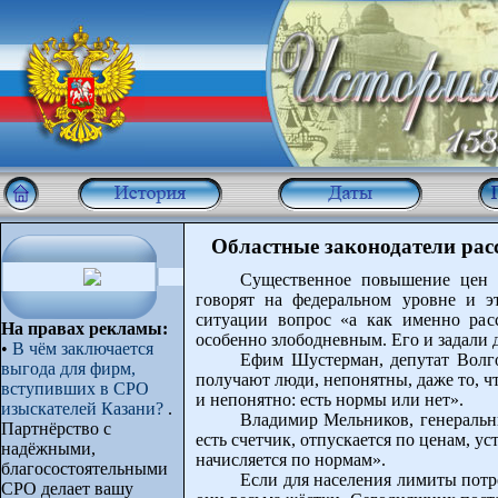
Областные законодатели рас
Существенное повышение цен 
говорят на федеральном уровне и э
ситуации вопрос «а как именно рас
На правах рекламы:
особенно злободневным. Его и задали 
•
В чём заключается
Ефим Шустерман, депутат Волг
выгода для фирм,
получают люди, непонятны, даже то, чт
вступивших в СРО
и непонятно: есть нормы или нет».
изыскателей Казани?
.
Владимир Мельников, генеральн
Партнёрство с
есть счетчик, отпускается по ценам, ус
надёжными,
начисляется по нормам».
благосостоятельными
Если для населения лимиты потре
СРО делает вашу