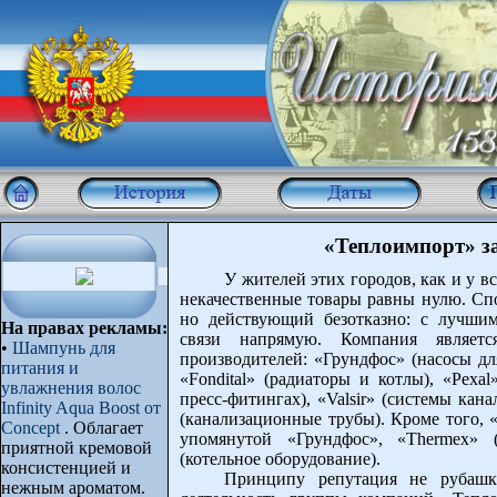
«Теплоимпорт» за
У жителей этих городов, как и у 
некачественные товары равны нулю. Спо
но действующий безотказно: с лучши
На правах рекламы:
связи напрямую. Компания являет
•
Шампунь для
производителей: «Грундфос» (насосы дл
питания и
«Fondital» (радиаторы и котлы), «Pexa
увлажнения волос
пресс-фитингах), «Valsir» (системы кана
Infinity Aqua Boost от
(канализационные трубы). Кроме того,
Concept
. Облагает
упомянутой «Грундфос», «Thermex» (э
приятной кремовой
(котельное оборудование).
консистенцией и
Принципу репутация не рубашк
нежным ароматом.