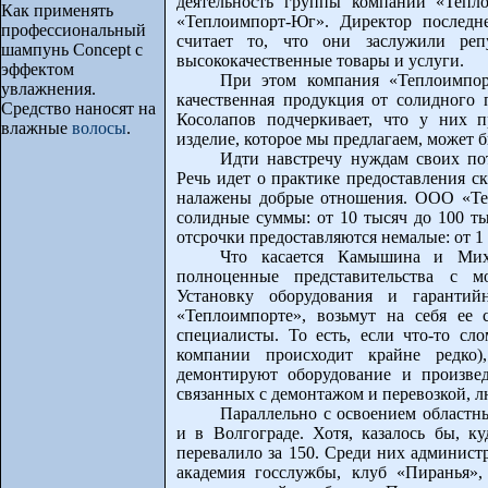
деятельность группы компаний «Тепл
Как применять
«Теплоимпорт-Юг». Директор последн
профессиональный
считает то, что они заслужили ре
шампунь Concept с
высококачественные товары и услуги.
эффектом
При этом компания «Теплоимпор
увлажнения.
качественная продукция от солидного 
Средство наносят на
Косолапов подчеркивает, что у них п
влажные
волосы
.
изделие, которое мы предлагаем, может б
Идти навстречу нуждам своих пот
Речь идет о практике предоставления с
налажены добрые отношения. ООО «Те
солидные суммы: от 10 тысяч до 100 ты
отсрочки предоставляются немалые: от 1 
Что касается Камышина и Мих
полноценные представительства с м
Установку оборудования и гарантий
«Теплоимпорте», возьмут на себя ее
специалисты. То есть, если что-то сло
компании происходит крайне редко)
демонтируют оборудование и произве
связанных с демонтажом и перевозкой, л
Параллельно с освоением областн
и в Волгограде. Хотя, казалось бы, к
перевалило за 150. Среди них админист
академия госслужбы, клуб «Пиранья»,