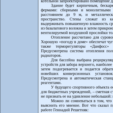
котельной запроектировано помещение д
Здание будет кирпичным, беска
фермами: сборными и монолитными ж
расстоянием до 9 м, и металлическ
пространство. Стены сложат из кер
выдерживать повышенную влажность ср
из базальтового волокна и затем прикро
вентилируемой воздушной прослойки то
Отопление рассчитано для сурово
Хорошую «погоду в доме» обеспечат чуг
также терморегуляторы «Данфосс» 
Предусмотрена система отопления пол
радиаторов.
Для бассейна выбрана рециркуля
устройств для забора верхнего, наиболе
затем подогревается и подается обра
новейших конверсионных установок,
Предусмотрена и автоматическая стан
реагентами.
У будущего спортивного объекта е
для бюджетных учреждений, – сметная ст
не признать ее на удивление небольшой: 
Можно ли сомневаться в том, что
выяснить его мнение. Вот что сказал 
работе Геннадий Решетняк: