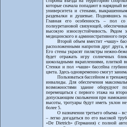
стороны въезда на территорию спортко
которые сначала попадают в нарядный в
университета и стенами, выкрашенными
раздевалки и душевые. Поднявшись на
Главная его особенность – пол со
полиуретановой связующей, обеспечив
высокую износоустойчивость. Рядом 
медицинского и административного перс
Второй объем вместит «чашу» бас
расположенными напротив друг друга, в
Его стены украсят пилястры нежно-беже
будет отражать игру солнечных бли
шоколадными вкраплениями, плиткой вы
Стенки и пол «чаши» бассейна глубин
цвета. Здесь одновременно смогут заним
Пользоваться бассейном и тренажер
инвалиды. Для обеспечения максимал
возможностями здание оборудуют п
перемещаться с первого этажа на втор
допускающим скольжения при намокании
высоты, тротуары будут иметь уклон не
более 5.
О назначении третьего объема – в
– легко догадаться по его высокой тру
«De Dietrich» (Германия) с полной авт