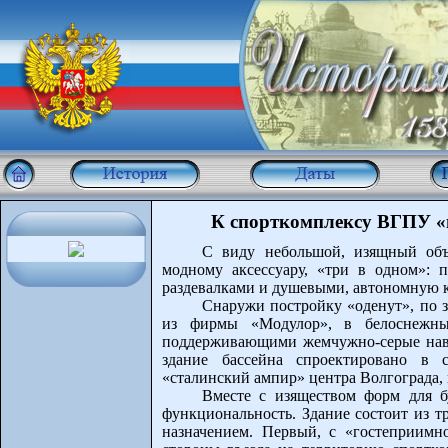
К спорткомплексу ВГПУ «
С виду небольшой, изящный объ
модному аксессуару, «три в одном»: 
раздевалками и душевыми, автономную ко
Снаружи постройку «оденут», по 
из фирмы «Модулор», в белоснежны
поддерживающими жемчужно-серые наве
здание бассейна спроектировано в с
«сталинский ампир» центра Волгограда, 
Вместе с изяществом форм для б
функциональность. Здание состоит из т
назначением. Первый, с «гостеприимно