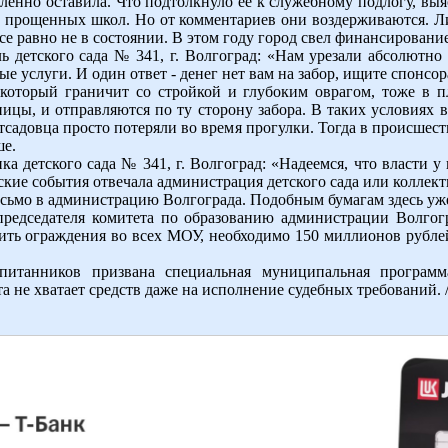
енно оставила. Что подтолкнуло ее к служебному подлогу, выя
 прощенных школ. Но от комментариев они воздерживаются. Л
е равно не в состоянии. В этом году город свел финансировани
ь детского сада № 341, г. Волгоград: «Нам урезали абсолютно 
ые услуги. И один ответ - денег нет вам на забор, ищите спонсор
 который граничит со стройкой и глубоким оврагом, тоже в 
ницы, и отправляются по ту сторону забора. В таких условиях 
тсадовца просто потеряли во время прогулки. Тогда в происшест
ше.
ка детского сада № 341, г. Волгоград: «Надеемся, что власти 
ские события отвечала администрация детского сада или коллект
сьмо в администрацию Волгограда. Подобным бумагам здесь уже
председателя комитета по образованию администрации Волгог
овить ограждения во всех МОУ, необходимо 150 миллионов рубле
спитанников призвана специальная муниципальная программ
а не хватает средств даже на исполнение судебных требований. 