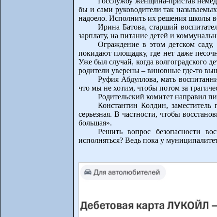
Госслужбу женщина-пристав немедл
бы и сами руководители так называемых
надоело. Исполнить их решения школы вс
Ирина Батова, старший воспитател
зарплату, на питание детей и коммунальн
Ограждение в этом детском саду,
покидают площадку, где нет даже песоч
Уже был случай, когда волгоградского де
родители уверены – виновные где-то вы
Руфия Абдуллова, мать воспитанни
что мы не хотим, чтобы потом за трагиче
Родительский комитет направил пи
Константин Колдин, заместитель 
серьезная. В частности, чтобы восстан
большая».
Решить вопрос безопасности во
исполняться? Ведь пока у муниципалитет