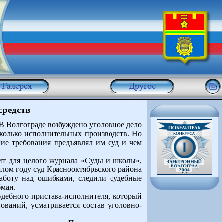
средств
 В Волгограде возбуждено уголовное дело
сколько исполнительных производств. Но
ие требования предъявлял им суд и чем
тит для целого журнала «Суды и школы»,
шлом году суд Краснооктябрьского района
работу над ошибками, следили судебные
бман.
удебного пристава-исполнителя, который
ований, усматривается состав уголовно-