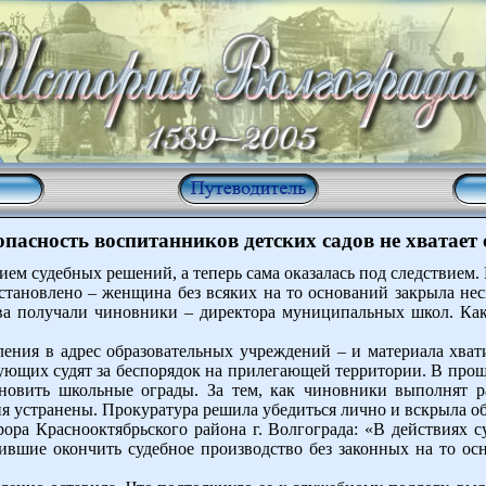
опасность воспитанников детских садов не хватает 
ием судебных решений, а теперь сама оказалась под следствием.
становлено – женщина без всяких на то оснований закрыла не
ва получали чиновники – директора муниципальных школ. Как
ления в адрес образовательных учреждений – и материала хва
дующих судят за беспорядок на прилегающей территории. В про
ановить школьные ограды. За тем, как чиновники выполнят 
я устранены. Прокуратура решила убедиться лично и вскрыла о
рора Краснооктябрьского района г. Волгограда: «В действиях с
ившие окончить судебное производство без законных на то осн