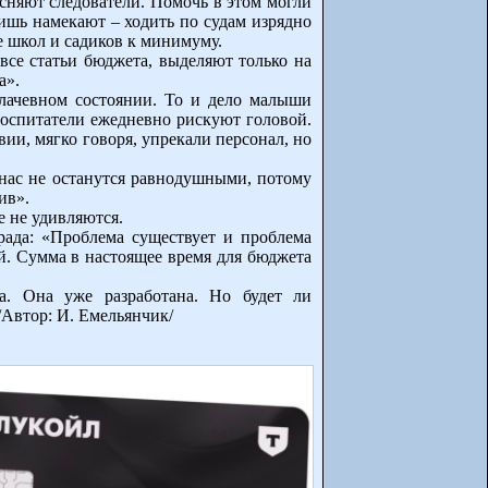
сняют следователи. Помочь в этом могли
ишь намекают – ходить по судам изрядно
е школ и садиков к минимуму.
все статьи бюджета, выделяют только на
а».
плачевном состоянии. То и дело малыши
воспитатели ежедневно рискуют головой.
вии, мягко говоря, упрекали персонал, но
у нас не останутся равнодушными, потому
ив».
 не удивляются.
рада: «Проблема существует и проблема
й. Сумма в настоящее время для бюджета
а. Она уже разработана. Но будет ли
/Автор: И. Емельянчик/