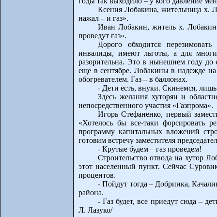
годы так выходило – у кого давление мен
Ксения Лобакина, жительница х. Л
нажал – и газ».
Иван Лобакин, житель х. Лобакин
проведут газ».
Дорого обходится перезимоват
инвалиды, имеют льготы, а для многи
разорительна. Это в нынешнем году до 
еще в сентябре. Лобакины в надежде на
обогревателем. Газ – в баллонах.
- Дети есть, внуки. Скинемся, лиш
Здесь желания хуторян и областн
непосредственного участия «Газпрома».
Игорь Стефаненко, первый замест
«Хотелось бы все-таки форсировать р
программу капитальных вложений строи
готовим встречу заместителя председате
- Крутые будем – газ проведем!
Строительство отвода на хутор Ло
этот населенный пункт. Сейчас Сурови
процентов.
- Пойдут тогда – Добринка, Качали
района.
- Газ будет, все приедут сюда – де
Л. Лазуко/