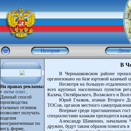
В Ч
В Чернышковском районе прошли
организовано на базе юртовой казачьей 
Несмотря на большую отдаленность
На правах рекламы:
всех крупных населенных пунктов рег
•
литье плит
.
Калача, Октябрьского, Волжского и Волг
Данный способ
Юрий Глазков, атаман Второго До
производства
ТОСов, органов местного самоуправления
стальных отливок
Впервые среди приглашенных гост
позволяет получать
специалистами казакам приходится кажды
изделия
Александр Шаминин, начальник Че
неограниченные по
дружин, будут таким образом помогать 
весу, форме,