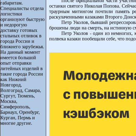
После официальной части участни
габаритам.
останки святого Николая Попова. Сейчас
Специалисты отдела
траурным митингом почтили память реп
логистики
раскулаченными казаками Второго Донск
организуют быструю
Петр Уколов, бывший репрессирова
и недорогую
брошены люди на смерть, на истинную с
доставку готовых
Петр Уколов - один из немногих, 
стальных отливок в
полвека казаки пообещали себе, что под
города России и
ближнего зарубежья.
На данный момент
имеется большой
опыт отправки
литейных изделий в
такие города России
как Нижний
Новгород,
Волгоград, Самара,
Сургут, Тюмень,
Москва,
Симферополь,
Барнаул, Оренбург,
Курган, Пермь и
многие другие.