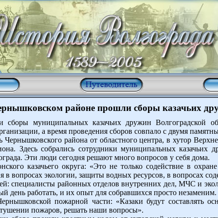
ернышковском районе прошли сборы казачьих др
 сборы муниципальных казачьих дружин Волгоградской об
организации, а время проведения сборов совпало с двумя памятн
 Чернышковского района от областного центра, в хутор Верхне
иона. Здесь собрались сотрудники муниципальных казачьих 
ограда. Эти люди сегодня решают много вопросов у себя дома.
нского казачьего округа: «Это не только содействие в охран
 в вопросах экологии, защиты водных ресурсов, в вопросах со
ей: специалисты районных отделов внутренних дел, МЧС и эко
й день работать, и их опыт для собравшихся просто незаменим.
рнышковской пожарной части: «Казаки будут составлять осн
в тушении пожаров, решать наши вопросы».