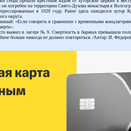
ки сбора прошли крестным ходом от хуторской церкви к месту
 он погребен на территории Свято-Духова монастыря в Волгогр
рессированных в 1929 году. Ранее здесь находился хутор К
ого округа.
нный: «Если говорить в сравнении с временными концлагерями, 
мерть».
кто выжил в лагере № 9. Смертность в бараках превышала полс
обное больше никогда не должно повториться. /Автор: И. Федоров