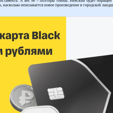
 постамента. А вес ее – полторы тонны. Невский будет обращен
о, насколько вписывается новое произведение в городской ландш