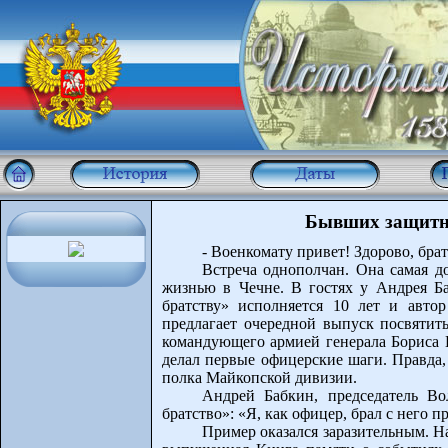
Бывших защитни
- Военкомату привет! Здорово, бра
Встреча однополчан. Она самая д
жизнью в Чечне. В гостях у Андрея Б
братству» исполняется 10 лет и авто
предлагает очередной выпуск посвятить
командующего армией генерала Бориса 
делал первые офицерские шаги. Правда,
полка Майкопской дивизии.
Андрей Бабкин, председатель Вол
братство»: «Я, как офицер, брал с него 
Пример оказался заразительным. Н