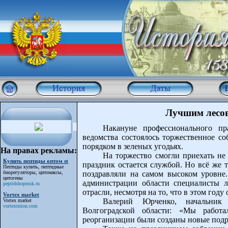
Лучшим лесо
Накануне профессионального пр
ведомства состоялось торжественное со
порядком в зеленых угодьях.
На правах рекламы:
На торжество смогли приехать не
Купить пептиды оптом st
праздник остается службой. Но всё же т
Пептиды купить, пептидные
биорегуляторы, цитомаксы,
поздравляли на самом высоком уровне
цитогены
администрации области специалисты л
peptidshopmsk.ru
отрасли, несмотря на то, что в этом год
Vortex market
Валерий Юрченко, начальник 
Vortex market
vortexonion.com
Волгоградской области: «Мы работа
реорганизации были созданы новые подр