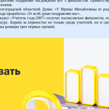
орогими подарками награждены все 5 финалистов. Приветству
ихачев.
Волгоградской областной Думы: «У Ирины Михайловны ее роди
года проработал. От всей души поздравляю вас».
курсе «Учитель года-2007» получат палласовские финалисты, н
курс. Борьба за первенство не только среди учителей, но и с
ковы размеры трех первых премий.