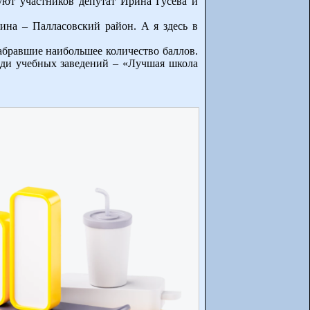
ют участников депутат Ирина Гусева и
на – Палласовский район. А я здесь в
абравшие наибольшее количество баллов.
реди учебных заведений – «Лучшая школа