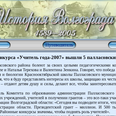
нкурса «Учитель года-2007» вышли 5 палласовски
совского района болеют за своих целыми педагогическими к
е и Наталья Терехова и Валентина Зенкина. Говорят, что победа 
и и биологии Краснооктябрьской школы Палласовского муницип
я, что я буду представлять интересы их школы, защищаю их честь
– отдают детям душу и силы, делают все, чтобы заинтересовать,
тель Комитета по образованию администрации Палласовского
х учреждений, учителей в получении грантов – это все-таки участ
ации Волгоградской области: «Сегодня вы подводите итоги, что
страции области. Президентский грант – миллион. И 500 ты
 Районные конкурсы значимы, чтобы поднять роль учителей».