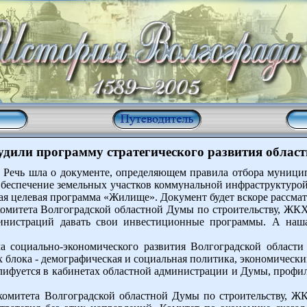
удили программу стратегического развития области
. Речь шла о документе, определяющем правила отбора муниц
Обеспечение земельных участков коммунальной инфраструктурой
я целевая программа «Жилище». Документ будет вскоре рассмат
комитета Волгоградской областной Думы по строительству, ЖК
инистраций давать свои инвестиционные программы. А наша
социально-экономического развития Волгоградской области 
 блока - демографическая и социальная политика, экономически
шлифуется в кабинетах областной администрации и Думы, про
комитета Волгоградской областной Думы по строительству, Ж