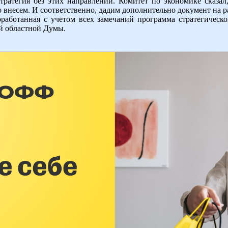
тратегия без этих направлений. Комитет по экономике сказал
 внесем. И соответственно, дадим дополнительно документ на р
работанная с учетом всех замечаний программа стратегическо
ой областной Думы.