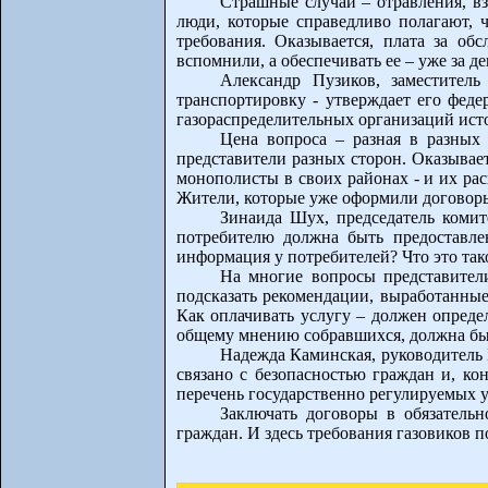
Страшные случаи – отравления, вз
люди, которые справедливо полагают, чт
требования. Оказывается, плата за об
вспомнили, а обеспечивать ее – уже за 
Александр Пузиков, заместител
транспортировку - утверждает его феде
газораспределительных организаций исто
Цена вопроса – разная в разных 
представители разных сторон. Оказывае
монополисты в своих районах - и их рас
Жители, которые уже оформили договоры
Зинаида Шух, председатель комит
потребителю должна быть предоставлен
информация у потребителей? Что это тако
На многие вопросы представители
подсказать рекомендации, выработанные
Как оплачивать услугу – должен определ
общему мнению собравшихся, должна бы
Надежда Каминская, руководитель
связано с безопасностью граждан и, ко
перечень государственно регулируемых у
Заключать договоры в обязательн
граждан. И здесь требования газовиков 