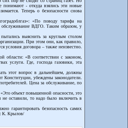
сих пор не сходят со страниц газет. Но
 не понимают - откуда взялись эти новые
зимается. Теперь о безопасности снова
гоградоблгаз»: «По поводу тарифа на
х. обслуживание ВДГО. Таким образом, у
– пытались выяснить за круглым столом
рганизации. При этом они, как правило,
ся условия договора – также неизвестно.
й области: «В соответствии с законом,
ах услуги. Где, господа газовики, эта
вать этот вопрос в дальнейшем, должны
ит Конституции, убеждены законодатели.
 потребителей. Цена за обслуживание, по
 «Это объект повышенной опасности, это
и не оставили, то надо было включить в
лжно гарантировать безопасность самих
: К. Крылов/