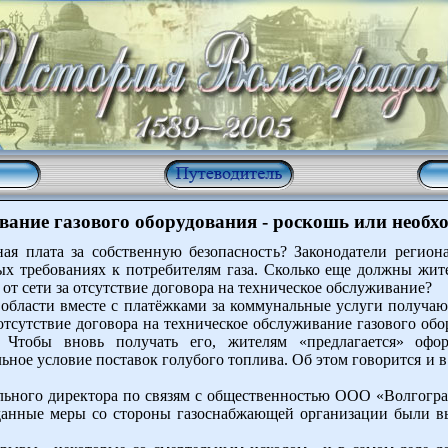
ание газового оборудования - роскошь или необх
я плата за собственную безопасность? Законодатели регион
х требованиях к потребителям газа. Сколько еще должны жител
т сети за отсутствие договора на техническое обслуживание?
 области вместе с платёжками за коммунальные услуги получа
 отсутствие договора на техническое обслуживание газового обо
 Чтобы вновь получать его, жителям «предлагается» офор
льное условие поставок голубого топлива. Об этом говорится и 
льного директора по связям с общественностью ООО «Волгогра
данные меры со стороны газоснабжающей организации были вы