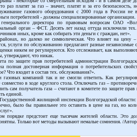
рывы - некоторые со смертельным исходом - и в самом деле до 
о раз платят за газ – значит, платят и за его безопасность,
служивание газового оборудования с 2000 года в России не в
деньги потребителей - должны специализированные организации.
ь генерального директора по правовым вопросам ОАО «Вол
ральный орган – ФСТ. Десять лет назад оттуда исключили те
чников иных, кроме как собирать эти деньги с граждан, нет».
районах, но далеко не символическая. Что влияет на цену 
тся, услуги по обслуживанию предлагают разные независимые о
ценки никем не регулируются. Кто отслеживает, как выполняют
, утверждают, что никак.
ета по защите прав потребителей администрации Волгоградско
а полная достоверная информация о потребительских свойств
е? Что входит в состав тех. обслуживания?».
 газовых компаний так и не смогли ответить. Как регулиро
 совместно в ходе круглого стола. Отключать газ – противореч
ить сам получатель газа – считают в комитете по защите прав
ть единой.
 Государственной жилищной инспекции Волгоградской области:
нечно, было бы правильнее это оставить в цене на газ, но кол
слуг».
ом порядке предстоит еще тысячам жителей области. Это до
понятны. Только вот методы вызывают немалые сомнения. /Автор