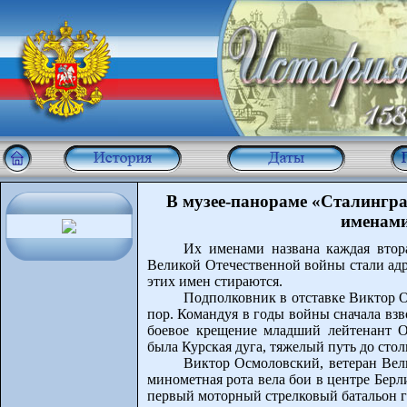
В музее-панораме «Сталингр
именам
Их именами названа каждая втор
Великой Отечественной войны стали адр
этих имен стираются.
Подполковник в отставке Виктор 
пор. Командуя в годы войны сначала взв
боевое крещение младший лейтенант О
была Курская дуга, тяжелый путь до стол
Виктор Осмоловский, ветеран Вел
минометная рота вела бои в центре Бер
первый моторный стрелковый батальон г