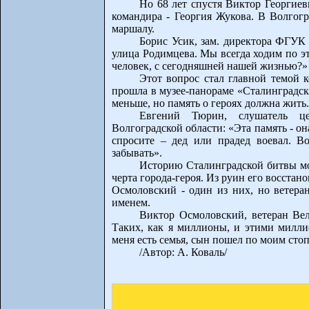
Но 68 лет спустя Виктор Георгиев
командира - Георгия Жукова. В Волгогр
маршалу.
Борис Усик, зам. директора ФГУК 
улица Родимцева. Мы всегда ходим по эт
человек, с сегодняшней нашей жизнью?»
Этот вопрос стал главной темой 
прошла в музее-панораме «Сталинградск
меньше, но память о героях должна жить
Евгений Тюрин, слушатель ц
Волгоградской области: «Эта память - он
спросите – дед или прадед воевал. В
забывать».
Историю Сталинградской битвы мо
черта города-героя. Из руин его восста
Осмоловский - один из них, но ветеран
именем.
Виктор Осмоловский, ветеран Ве
Таких, как я миллионы, и этими милли
меня есть семья, сын пошел по моим стопа
/Автор: А. Коваль/