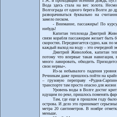
ГЭС и проходящий осенний дождь, пуст
Вода здесь стала на вес золота. Несм
Волгограда от одного берега Волги до д
разворачиваться буквально на считан
замело песком.
- Внимание, пассажиры! По курсу
нибудь!
Капитан теплохода Дмитрий Живо
связи корабля пассажирам желает быть 
скоростях. Передвигается судно, как по 
каждый выход на воду – это очередной э
Дмитрий Живолобов, капитан тепл
потому что впервые такая навигация, 
много лавировать, обходить. Приходитс
свои нервы».
Из-за небывалого падения уровня
Речникам даже пришлось пойти на крайн
– грузовую переправу «Рудня-Сарпи
транспорте там просто опасно для жизни 
Уровень воды в Волге достиг крит
идущим по реке, пришлось поменять фарв
Там, где еще в прошлом году было
острова. И дело это принимает серьезн
метра 20 сантиметров. В ноябре отметк
меньше.