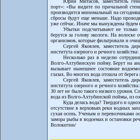
Юрий Митасов, заместитель ген
порт»: «Вы видите по причальной стенк
производится минимальный на сегодняшн
сбросы будут еще меньше. Надо проводи
уже сейчас. Иначе мы вынуждены будем 
Убытки подсчитывают не только г
берутся за голову экологи. На волоске
организмов, которые фильтровали и очищ
Сергей Яковлев, заместитель дир
института озерного и речного хозяйства:
Несколько раз в неделю сотрудн
Волго-Ахтубинскую пойму. Берут на ан
вызывает нынешнее состояние водоемо
глазах. Во многих вода отошла от берега 
Сергей Яковлев, заместитель дир
института озерного и речного хозяйства:
30 лет не было такого низкого уровня. 
вода из Волго-Ахтубинской поймы, из озе
Куда делась вода? Твердого и одно
отсутствие в верховьях реки водных зап
сухая осень. Ученым и перевозчиками ос
замора рыбы в водоемах и остановки речн
Волокитин/