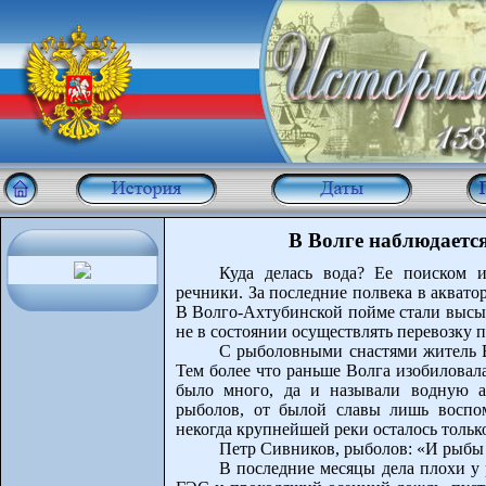
В Волге наблюдаетс
Куда делась вода? Ее поиском 
речники. За последние полвека в акват
В Волго-Ахтубинской пойме стали высых
не в состоянии осуществлять перевозку 
С рыболовными снастями житель В
Тем более что раньше Волга изобиловал
было много, да и называли водную а
рыболов, от былой славы лишь воспоми
некогда крупнейшей реки осталось тольк
Петр Сивников, рыболов: «И рыбы 
В последние месяцы дела плохи у